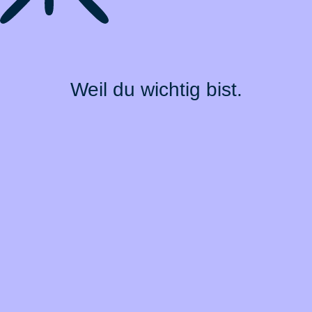
Weil du wichtig bist.
Top Produkte
Über BarmeniaGothaer
Magazin
Vertrag widerrufen