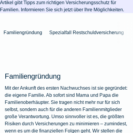
Niederlande
Kastration
Herbst
Artikel gibt Tipps zum richtigen Versicherungsschutz für
Wurzelbehandlung
für's
bei
Pferdesprache
Versicherungsschutz
Artikelübersicht
Gesunde
Artikelübersicht
beim
Familien. Informieren Sie sich jetzt über Ihre Möglichkeiten.
Krankenhaus
Katzen
Versicherungen
bei
Ernährung
Zur
Hund
Jagd
KFZ-
Versicherungen
für
Modernisierung
Kieferorthopädie
Insektenschutz
Artikelübersicht
Versicherung
für
Familien
für's
Zur
Zur
Workout
im
Fieber
Hausboot
Kinder
Familiengründung
Spezialfall Restschuldversicherung
Pferd
Artikelübersicht
Artikelübersicht
Zur
im
Zur
Ausland
beim
mieten
Versicherungen
Artikelübersicht
Homeoffice
Artikelübersicht
Hund
für
Zur
Unfall
Senioren
Zur
Zur
Artikelübersicht
mit
Zur
Tierarzt-
Artikelübersicht
Artikelübersicht
Pferd
Artikelübersicht
Notdienst
im
Zur
Familiengründung
Gelände
Artikelübersicht
Zur
Mit der Ankunft des ersten Nachwuchses ist sie gegründet:
Artikelübersicht
die eigene Familie. Ab sofort sind Mama und Papa die
Zur
Familienoberhäupter. Sie tragen nicht mehr nur für sich
Artikelübersicht
selbst, sondern auch für die anderen Familienmitglieder
große Verantwortung. Umso sinnvoller ist es, die größten
Risiken durch Versicherungen zu minimieren – zumindest,
wenn es um die finanziellen Folgen geht. Wir stellen die