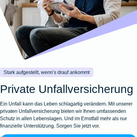
Wohnungsschutzbrief
Kunstversicherung
Montageversicherung
Zur
Zur
Zur
Gruppenunfall für
Gewässerschadenhaftpflicht
Reisehaftpflichtversicherung
Zur
Produktübersicht
Produktübersicht
Produktübersicht
Betriebe
Ausstellungsversicherung
Zur
Produktübersicht
Zur
Produktübersicht
Reiserücktrittsversicherung
Zur
Produktübersicht
Gruppenunfall für
Valorenversicherung
Produktübersicht
Vereine
Zur
Oldtimersammlungsversicherung
Produktübersicht
Zur
Produktübersicht
Stark aufgestellt, wenn's drauf ankommt
Zur
Produktübersicht
Private Unfallversicherung
Ein Unfall kann das Leben schlagartig verändern. Mit unserer
privaten Unfallversicherung bieten wir Ihnen umfassenden
Schutz in allen Lebenslagen. Und im Ernstfall mehr als nur
finanzielle Unterstützung. Sorgen Sie jetzt vor.