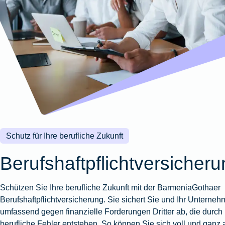
Wohnungsschutzbrief
Kunstversicherung
Montageversicherung
Zur
Zur
Zur
Gruppenunfall für
Gewässerschadenhaftpflicht
Reisehaftpflichtversicherung
Zur
Produktübersicht
Produktübersicht
Produktübersicht
Betriebe
Ausstellungsversicherung
Zur
Produktübersicht
Zur
Produktübersicht
Reiserücktrittsversicherung
Zur
Produktübersicht
Gruppenunfall für
Valorenversicherung
Produktübersicht
Vereine
Zur
Oldtimersammlungsversicherung
Produktübersicht
Zur
Produktübersicht
Zur
Produktübersicht
Schutz für Ihre berufliche Zukunft
Berufshaftpflichtversicher
Schützen Sie Ihre berufliche Zukunft mit der BarmeniaGothaer
Berufshaftpflichtversicherung. Sie sichert Sie und Ihr Unterne
umfassend gegen finanzielle Forderungen Dritter ab, die durch
berufliche Fehler entstehen. So können Sie sich voll und ganz 