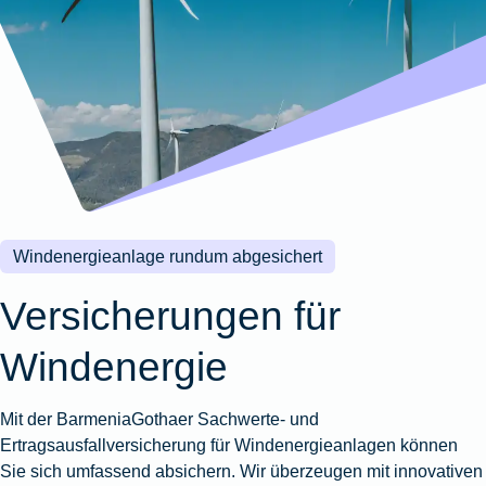
Wohnungsschutzbrief
Kunstversicherung
Montageversicherung
Zur
Zur
Zur
Gruppenunfall für
Gewässerschadenhaftpflicht
Reisehaftpflichtversicherung
Zur
Produktübersicht
Produktübersicht
Produktübersicht
Betriebe
Ausstellungsversicherung
Zur
Produktübersicht
Zur
Produktübersicht
Reiserücktrittsversicherung
Zur
Produktübersicht
Gruppenunfall für
Valorenversicherung
Produktübersicht
Vereine
Zur
Oldtimersammlungsversicherung
Produktübersicht
Zur
Produktübersicht
Windenergieanlage rundum abgesichert
Zur
Produktübersicht
Versicherungen für
Windenergie
Mit der BarmeniaGothaer Sachwerte- und
Ertragsausfallversicherung für Windenergieanlagen können
Sie sich umfassend absichern. Wir überzeugen mit innovativen