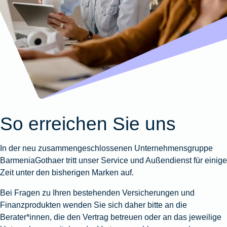
Wohnungsschutzbrief
Kunstversicherung
Montageversicherung
Zur
Zur
Zur
Gruppenunfall für
Gewässerschadenhaftpflicht
Reisehaftpflichtversicherung
Zur
Produktübersicht
Produktübersicht
Produktübersicht
Betriebe
Ausstellungsversicherung
Zur
Produktübersicht
Zur
Produktübersicht
Reiserücktrittsversicherung
Zur
Produktübersicht
Gruppenunfall für
Valorenversicherung
Produktübersicht
Vereine
Zur
Oldtimersammlungsversicherung
Produktübersicht
Zur
Produktübersicht
So erreichen Sie uns
Zur
Produktübersicht
In der neu zusammengeschlossenen Unternehmensgruppe
BarmeniaGothaer tritt unser Service und Außendienst für einige
Zeit unter den bisherigen Marken auf.
Bei Fragen zu Ihren bestehenden Versicherungen und
Finanzprodukten wenden Sie sich daher bitte an die
Berater*innen, die den Vertrag betreuen oder an das jeweilige