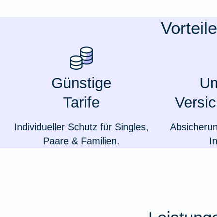
Ausstellungsversicherung
Vorteil
Valorenversicherung
Oldtimersammlungsversicherung
Günstige
Um
Tarife
Versi
Zur Produktübersicht
Individueller Schutz für Singles,
Absicheru
Paare & Familien.
I