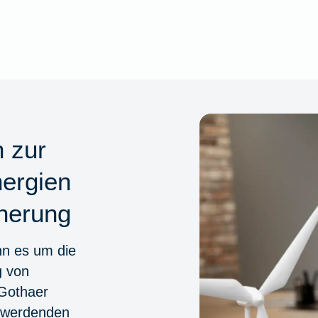
 zur
ergien
herung
nn es um die
g von
aGothaer
r werdenden