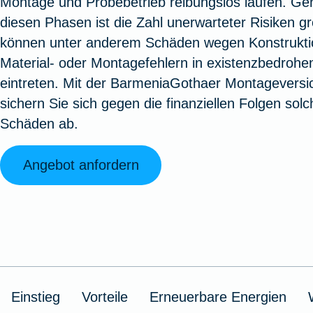
Montage und Probebetrieb reibungslos laufen. Ge
Oldtimerversicherung
Augenzusatzversicherung
Zur Serviceübersicht
Rundum-
Jagd- un
Sterbeg
diesen Phasen ist die Zahl unerwarteter Risiken g
Vermögensschadenversicherung
Sportwaf
Inhalt
Zur P
können unter anderem Schäden wegen Konstrukti
Fahrradversicherung
Pflegemonatsgeld
Haus- un
Altersv
Material- oder Montagefehlern in existenzbedroh
Cyber-Versicherung
Wohnungs
Jäger-Sch
Warent
eintreten. Mit der BarmeniaGothaer Montageversi
Zur Produktübersicht
Zur Produktübersicht
Zur Pr
sichern Sie sich gegen die finanziellen Folgen solc
Zur Produktübersicht
Zur Pro
Zur Pro
Zur 
Schäden ab.
Angebot anfordern
Spezialversicherungen
Filmversicherung
Kunstversicherung
Einstieg
Vorteile
Erneuerbare Energien