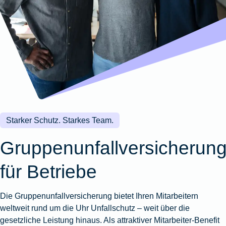
Wohnungsschutzbrief
Kunstversicherung
Montageversicherung
Zur
Zur
Zur
Gruppenunfall für
Gewässerschadenhaftpflicht
Reisehaftpflichtversicherung
Zur
Produktübersicht
Produktübersicht
Produktübersicht
Betriebe
Ausstellungsversicherung
Zur
Produktübersicht
Zur
Produktübersicht
Reiserücktrittsversicherung
Zur
Produktübersicht
Gruppenunfall für
Valorenversicherung
Produktübersicht
Vereine
Zur
Oldtimersammlungsversicherung
Produktübersicht
Zur
Produktübersicht
Starker Schutz. Starkes Team.
Zur
Produktübersicht
Gruppenunfallversicherun
für Betriebe
Die Gruppenunfallversicherung bietet Ihren Mitarbeitern
weltweit rund um die Uhr Unfallschutz – weit über die
gesetzliche Leistung hinaus. Als attraktiver Mitarbeiter-Benefit