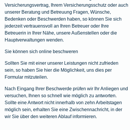
Versicherungsvertrag, Ihrem Versicherungsschutz oder auch
Wohnungsschutzbrief
Kunstversicherung
Montageversicherung
Zur
Zur
Zur
unserer Beratung und Betreuung Fragen, Wünsche,
Gruppenunfall für
Gewässerschadenhaftpflicht
Reisehaftpflichtversicherung
Zur
Produktübersicht
Produktübersicht
Produktübersicht
Bedenken oder Beschwerden haben, so können Sie sich
Betriebe
Ausstellungsversicherung
Zur
Produktübersicht
Zur
jederzeit vertrauensvoll an Ihren Betreuer oder Ihre
Produktübersicht
Reiserücktrittsversicherung
Zur
Produktübersicht
Betreuerin in Ihrer Nähe, unsere Außenstellen oder die
Gruppenunfall für
Valorenversicherung
Produktübersicht
Hauptverwaltungen wenden.
Vereine
Zur
Sie können sich online beschweren
Oldtimersammlungsversicherung
Produktübersicht
Zur
Sollten Sie mit einer unserer Leistungen nicht zufrieden
Produktübersicht
sein, so haben Sie hier die Möglichkeit, uns dies per
Zur
Formular
mitzuteilen.
Produktübersicht
Nach Eingang Ihrer Beschwerde prüfen wir Ihr Anliegen und
versuchen, Ihnen so schnell wie möglich zu antworten.
Sollte eine Antwort nicht innerhalb von zehn Arbeitstagen
möglich sein, erhalten Sie eine Zwischennachricht, in der
wir Sie über den weiteren Ablauf informieren.