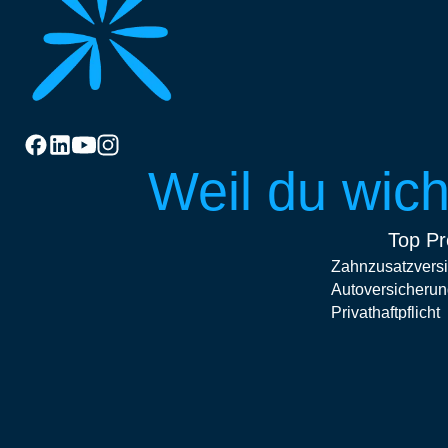
Weil du wicht
Top Pr
Zahnzusatzvers
Autoversicherun
Privathaftpflicht
Hausratversiche
Krankenhauszus
Motorradversich
Top Produkt