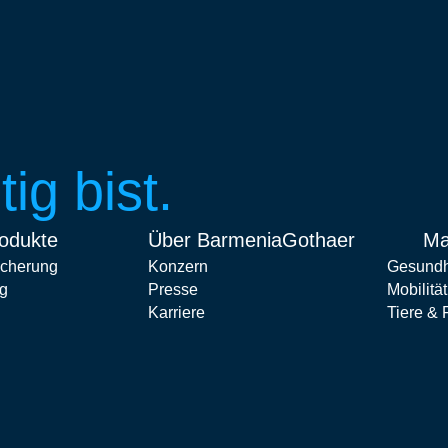
ig bist.
odukte
Über BarmeniaGothaer
Ma
icherung
Konzern
Gesundh
g
Presse
Mobilitä
Karriere
Tiere & F
rung
Nachhaltigkeit
Vorsorge
atzversicherung
Beschwerdemanagement
Bauen 
erung
Hinweisgeberstelle
Magaz
e
Über BarmeniaGothaer