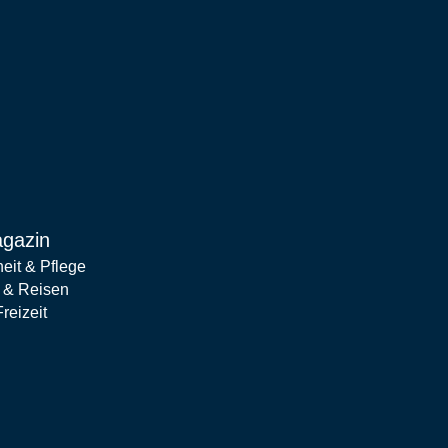
gazin
eit & Pflege
t & Reisen
reizeit
 & Familie
& Wohnen
in