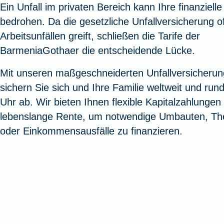
Ein Unfall im privaten Bereich kann Ihre finanzielle
Oldtimerversicherung
Augenzusatzversicherung
Zur Serviceübersicht
Rundum-
Jagd- un
Sterbeg
bedrohen. Da die gesetzliche Unfallversicherung of
Vermögensschadenversicherung
Sportwaf
Inhalt
Zur P
Arbeitsunfällen greift, schließen die Tarife der
Fahrradversicherung
Pflegemonatsgeld
Haus- un
Altersv
BarmeniaGothaer die entscheidende Lücke.
Cyber-Versicherung
Wohnungs
Jäger-Sch
Warent
Mit unseren maßgeschneiderten Unfallversicheru
Zur Produktübersicht
Zur Produktübersicht
Zur Pr
sichern Sie sich und Ihre Familie weltweit und run
Zur Produktübersicht
Zur Pro
Zur Pro
Zur 
Uhr ab. Wir bieten Ihnen flexible Kapitalzahlungen
lebenslange Rente, um notwendige Umbauten, Th
oder Einkommensausfälle zu finanzieren.
Spezialversicherungen
Filmversicherung
Kunstversicherung