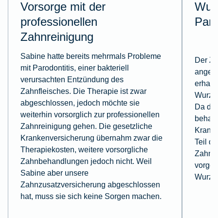
Vorsorge mit der
Wurz
professionellen
Par
Zahnreinigung
Sabine hatte bereits mehrmals Probleme
Der Za
mit Parodontitis, einer bakteriell
angegr
verursachten Entzündung des
erhalt
Zahnfleisches. Die Therapie ist zwar
Wurzel
abgeschlossen, jedoch möchte sie
Da die
weiterhin vorsorglich zur professionellen
behande
Zahnreinigung gehen. Die gesetzliche
Kranke
Krankenversicherung übernahm zwar die
Teil d
Therapiekosten, weitere vorsorgliche
Zahnzu
Zahnbehandlungen jedoch nicht. Weil
vorges
Sabine aber unsere
Wurze
Zahnzusatzversicherung abgeschlossen
hat, muss sie sich keine Sorgen machen.