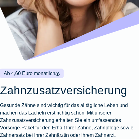
Wohnungsschutzbrief
Kunstversicherung
Montageversicherung
Zur
Zur
Zur
Gruppenunfall für
Gewässerschadenhaftpflicht
Reisehaftpflichtversicherung
Zur
Produktübersicht
Produktübersicht
Produktübersicht
Betriebe
Ausstellungsversicherung
Zur
Produktübersicht
Zur
Produktübersicht
Reiserücktrittsversicherung
Zur
Produktübersicht
Gruppenunfall für
Valorenversicherung
Produktübersicht
Vereine
Zur
Oldtimersammlungsversicherung
Produktübersicht
Zur
Produktübersicht
Ab 4,60 Euro monatlich
💰
Zur
Produktübersicht
Zahnzusatzversicherung
Gesunde Zähne sind wichtig für das alltägliche Leben und
machen das Lächeln erst richtig schön. Mit unserer
Zahnzusatzversicherung erhalten Sie ein umfassendes
Vorsorge-Paket für den Erhalt Ihrer Zähne, Zahnpflege sowie
Zahnersatz bei Ihrer Zahnärztin oder Ihrem Zahnarzt.