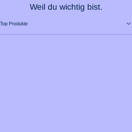
Weil du wichtig bist.
Top Produkte
Über BarmeniaGothaer
Magazin
Vertrag widerrufen
Kontakt
Datenschutz
Impressum
Barrierefreiheit
Cookie-Einstellungen
Informationssicherheit
Rechtliche Hinweise