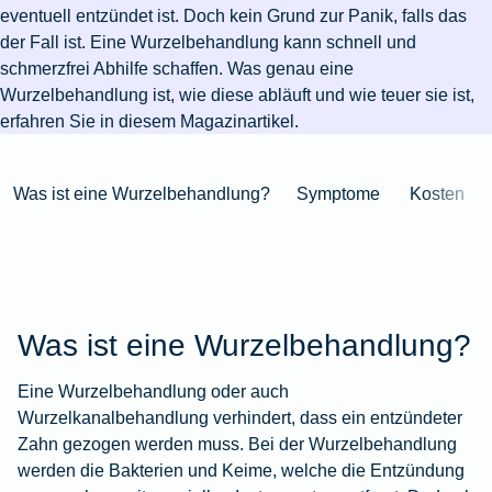
Niederlande
Kastration
Herbst
Wurzelbehandlung
für's
bei
Pferdesprache
Versicherungsschutz
Artikelübersicht
eventuell entzündet ist. Doch kein Grund zur Panik, falls das
Gesunde
Artikelübersicht
beim
Krankenhaus
Katzen
Versicherungen
bei
der Fall ist. Eine Wurzelbehandlung kann schnell und
Ernährung
Zur
Hund
Jagd
KFZ-
Versicherungen
für
Modernisierung
schmerzfrei Abhilfe schaffen. Was genau eine
Kieferorthopädie
Insektenschutz
Artikelübersicht
Versicherung
für
Familien
Wurzelbehandlung ist, wie diese abläuft und wie teuer sie ist,
für's
Zur
Zur
Workout
im
Fieber
Hausboot
Kinder
erfahren Sie in diesem Magazinartikel.
Pferd
Artikelübersicht
Artikelübersicht
Zur
im
Zur
Ausland
beim
mieten
Versicherungen
Artikelübersicht
Homeoffice
Artikelübersicht
Hund
für
Zur
Unfall
Was ist eine Wurzelbehandlung?
Symptome
Kosten
Senioren
Zur
Zur
Artikelübersicht
mit
Zur
Tierarzt-
Artikelübersicht
Artikelübersicht
Pferd
Artikelübersicht
Notdienst
im
Zur
Gelände
Artikelübersicht
Zur
Was ist eine Wurzelbehandlung?
Artikelübersicht
Zur
Artikelübersicht
Eine Wurzelbehandlung oder auch
Wurzelkanalbehandlung verhindert, dass ein entzündeter
Zahn gezogen werden muss. Bei der Wurzelbehandlung
werden die Bakterien und Keime, welche die Entzündung