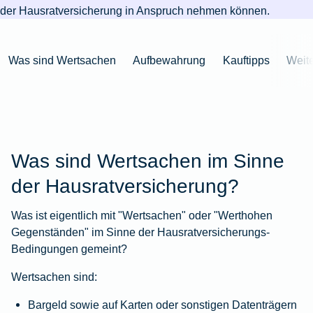
Niederlande
Kastration
Herbst
Wurzelbehandlung
für's
bei
Pferdesprache
Versicherungsschutz
Artikelübersicht
der
Hausratversicherung
in Anspruch nehmen können.
Gesunde
Artikelübersicht
beim
Krankenhaus
Katzen
Versicherungen
bei
Ernährung
Zur
Hund
Jagd
KFZ-
Versicherungen
für
Modernisierung
Kieferorthopädie
Insektenschutz
Artikelübersicht
Versicherung
für
Familien
Was sind Wertsachen
Aufbewahrung
Kauftipps
Weite
für's
Zur
Zur
Workout
im
Fieber
Hausboot
Kinder
Pferd
Artikelübersicht
Artikelübersicht
Zur
im
Zur
Ausland
beim
mieten
Versicherungen
Artikelübersicht
Homeoffice
Artikelübersicht
Hund
für
Zur
Unfall
Senioren
Zur
Zur
Artikelübersicht
mit
Zur
Tierarzt-
Artikelübersicht
Artikelübersicht
Pferd
Was sind Wertsachen im Sinne
Artikelübersicht
Notdienst
im
Zur
der Hausratversicherung?
Gelände
Artikelübersicht
Zur
Was ist eigentlich mit "Wertsachen" oder "Werthohen
Artikelübersicht
Zur
Gegenständen" im Sinne der Hausratversicherungs-
Artikelübersicht
Bedingungen gemeint?
Wertsachen sind:
Bargeld sowie auf Karten oder sonstigen Datenträgern