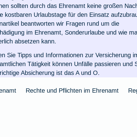
nen sollten durch das Ehrenamt keine großen Nacht
KFZ-Versicherung i
Krankenhaus
kelübersicht
Insektenschutz für's
ie kostbaren Urlaubstage für den Einsatz aufzubra
zbrief
eim Hund
ungen für Familien
ehandlung
artikel beantworten wir Fragen rund um die
Zur Artikelübersich
Zur Artikelübersich
Unfall mit Pferd im 
hädigung im Ehrenamt, Sonderurlaube und wie ma
Notdienst
rungen für Senioren
thopädie
kelübersicht
rlich absetzen kann.
Zur Artikelübersich
kelübersicht
kelübersicht
ikelübersicht
n Sie Tipps und Informationen zur Versicherung 
namtlichen Tätigkeit können Unfälle passieren und
richtige Absicherung ist das A und O.
renamt
Rechte und Pflichten im Ehrenamt
Re