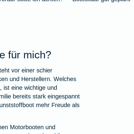
KFZ-Versicherung i
Krankenhaus
kelübersicht
Insektenschutz für's
zbrief
eim Hund
ungen für Familien
ehandlung
Zur Artikelübersich
Zur Artikelübersich
Unfall mit Pferd im 
Notdienst
rungen für Senioren
thopädie
kelübersicht
Zur Artikelübersich
ge für mich?
kelübersicht
kelübersicht
ikelübersicht
eht vor einer schier
en und Herstellern. Welches
 ist eine wichtige und
milie bereits stark eingespannt
Kunststoffboot mehr Freude als
schen Motorbooten und