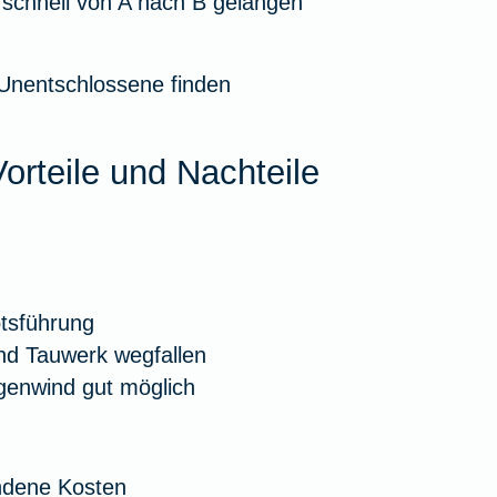
 schnell von A nach B gelangen
 Unentschlossene finden
orteile und Nachteile
otsführung
nd Tauwerk wegfallen
genwind gut möglich
undene Kosten