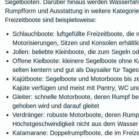
Segelbooten. Darüber hinaus werden Wasserfah
Workout im Homeoffice
Rumpfform und Ausstattung in weitere Kategorien 
Freizeitboote sind beispielsweise:
Zur Artikelübersicht
Schlauchboote:
luftgefüllte Freizeitboote, die
Motorisierungen, Sitzen und Konsolen erhältli
Jollen:
beliebte Kleinboote, die zum Segeln o
Offene Kielboote:
kleinere Segelboote ohne Kaj
selten kentern und gut als Daysailer für Tage
Kajütboote:
Segelboote und Motorboote bis ze
Kajüte verfügen und meist mit Pantry, WC und
Gleiter:
schnelle Motorboote, deren Rumpf be
gehoben wird und darauf gleitet
Verdränger:
robuste Motorboote, deren Rumpf
Höchstgeschwindigkeit nicht aus dem Wasser 
Katamarane:
Doppelrumpfboote, die im Freize