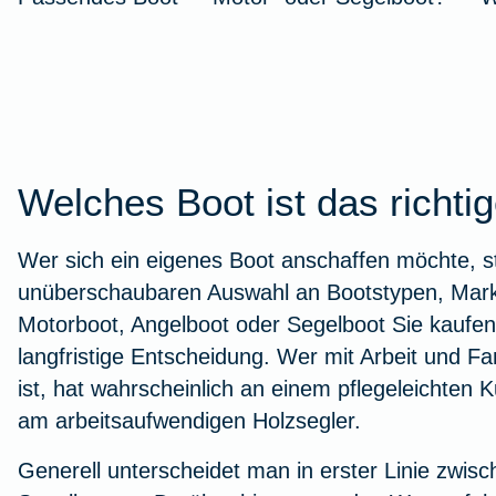
Stressbewältigung
Urlaub mit Kindern
Wurmkur bei Katzen
Kindersicherheit im Herbst
Zur Artikelübersicht
Zur Arti
Autoschut
Fieber b
Versicher
Wurzelb
Burnout
Leukose bei Katzen
Versicherungen für Kinder
Zur Artikelübersicht
Tierarzt-
Versiche
Kieferor
Zur Arti
Zur Artikelübersicht
Zur Artikelübersicht
Zur Artikelübersicht
Welches Boot ist das richti
Zur Arti
Zur Arti
Zur Art
Wer sich ein eigenes Boot anschaffen möchte, st
unüberschaubaren Auswahl an Bootstypen, Mark
Fitness
Motorboot, Angelboot oder Segelboot Sie kaufen,
langfristige Entscheidung. Wer mit Arbeit und Fa
ist, hat wahrscheinlich an einem pflegeleichten 
Eisenmangel
am arbeitsaufwendigen Holzsegler.
Gesunde Ernährung
Generell unterscheidet man in erster Linie zwi