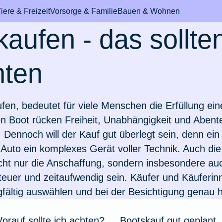
iere & Freizeit
Vorsorge & Familie
Bauen & Wohnen
kaufen - das sollte
hten
bil & Fahrzeug
durchs Leben
m den Haushalt
& Mundhygiene
International & Au
Pferd
Sicheres Zuhause
Rund um's Krank
ufen, bedeutet für viele Menschen die Erfüllung ei
n Boot rücken Freiheit, Unabhängigkeit und Abente
 Dennoch will der Kauf gut überlegt sein, denn ein 
mmer
d hat Schokolade
ungen für Azubis
topfung
h eine
Leben & arbeiten in 
Fieber beim Pferd
Wertgegenstände & 
Einzelzimmer im
Auto ein komplexes Gerät voller Technik. Auch die 
n
tzversicherung?
Schweiz
Krankenhaus
ht nur die Anschaffung, sondern insbesondere a
eiheitsklasse
ungen für
chine ausgelaufen
Zahnbehandlung bei
Zur Artikelübersich
euer und zeitaufwendig sein. Käufer und Käuferinn
werden Hunde?
nde
schentzündung
Auswandern in die
Rooming-In
fältig auswählen und bei der Besichtigung genau 
Niederlande
man E-Scooter
 verloren
Pferdesprache
on beim Hund
rungen für Paare
 für Zahnschmerzen
Zusatzversicherung f
orauf sollte ich achten?
Bootskauf gut geplant