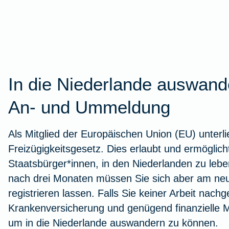
Stressbewältigung
Urlaub mit Kindern
Wurmkur bei Katzen
Kindersicherheit im Herbst
Zur Artikelübersicht
Zur Arti
Autoschut
Fieber b
Versicher
Wurzelb
Burnout
Leukose bei Katzen
Versicherungen für Kinder
Zur Artikelübersicht
Tierarzt-
Versiche
Kieferor
Zur Arti
Zur Artikelübersicht
Zur Artikelübersicht
Zur Artikelübersicht
In die Niederlande auswande
Zur Arti
Zur Arti
Zur Art
An- und Ummeldung
Als Mitglied der Europäischen Union (EU) unterl
Fitness
Freizügigkeitsgesetz. Dies erlaubt und ermöglic
Staatsbürger*innen, in den Niederlanden zu lebe
nach drei Monaten müssen Sie sich aber am ne
Eisenmangel
registrieren lassen. Falls Sie keiner Arbeit nac
Krankenversicherung und genügend finanzielle 
Gesunde Ernährung
um in die Niederlande auswandern zu können.