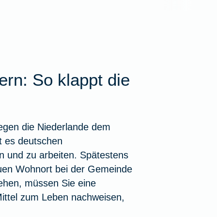
KFZ-Versicherung i
Krankenhaus
kelübersicht
Insektenschutz für's
zbrief
eim Hund
ungen für Familien
ehandlung
Zur Artikelübersich
Zur Artikelübersich
Unfall mit Pferd im 
Notdienst
rungen für Senioren
thopädie
kelübersicht
Zur Artikelübersich
rn: So klappt die
kelübersicht
kelübersicht
ikelübersicht
iegen die Niederlande dem
ht es deutschen
n und zu arbeiten. Spätestens
uen Wohnort bei der Gemeinde
hgehen, müssen Sie eine
Mittel zum Leben nachweisen,