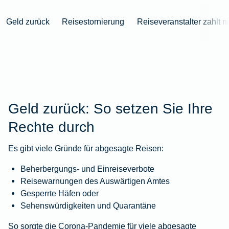
Niederlande
Kastration
Herbst
Wurzelbehandlung
für's
bei
Pferdesprache
Versicherungsschutz
Artikelübersicht
Gesunde
Artikelübersicht
beim
Krankenhaus
Katzen
Versicherungen
bei
Geld zurück
Reisestornierung
Reiseveranstalter zahlt ni
Ernährung
Zur
Hund
Jagd
KFZ-
Versicherungen
für
Modernisierung
Kieferorthopädie
Insektenschutz
Artikelübersicht
Versicherung
für
Familien
für's
Zur
Zur
Workout
im
Fieber
Hausboot
Kinder
Pferd
Artikelübersicht
Artikelübersicht
Zur
im
Zur
Ausland
beim
mieten
Versicherungen
Artikelübersicht
Homeoffice
Artikelübersicht
Hund
für
Zur
Unfall
Senioren
Zur
Zur
Artikelübersicht
mit
Zur
Geld zurück: So setzen Sie Ihre
Tierarzt-
Artikelübersicht
Artikelübersicht
Pferd
Artikelübersicht
Notdienst
Rechte durch
im
Zur
Gelände
Artikelübersicht
Es gibt viele Gründe für abgesagte Reisen:
Zur
Artikelübersicht
Zur
Beherbergungs- und Einreiseverbote
Artikelübersicht
Reisewarnungen des Auswärtigen Amtes
Gesperrte Häfen oder
Sehenswürdigkeiten und Quarantäne
So sorgte die Corona-Pandemie für viele abgesagte