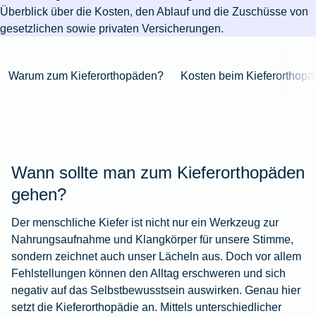
Niederlande
Kastration
Herbst
Wurzelbehandlung
für's
bei
Pferdesprache
Versicherungsschutz
Artikelübersicht
Überblick über die Kosten, den Ablauf und die Zuschüsse von
Gesunde
Artikelübersicht
beim
Krankenhaus
Katzen
Versicherungen
bei
gesetzlichen sowie privaten Versicherungen.
Ernährung
Zur
Hund
Jagd
KFZ-
Versicherungen
für
Modernisierung
Kieferorthopädie
Insektenschutz
Artikelübersicht
Versicherung
für
Familien
für's
Zur
Zur
Workout
Warum zum Kieferorthopäden?
Kosten beim Kieferorthop
im
Fieber
Hausboot
Kinder
Pferd
Artikelübersicht
Artikelübersicht
Zur
im
Zur
Ausland
beim
mieten
Versicherungen
Artikelübersicht
Homeoffice
Artikelübersicht
Hund
für
Zur
Unfall
Senioren
Zur
Zur
Artikelübersicht
mit
Zur
Tierarzt-
Artikelübersicht
Artikelübersicht
Pferd
Artikelübersicht
Notdienst
Wann sollte man zum Kieferorthopäden
im
Zur
Gelände
Artikelübersicht
gehen?
Zur
Der menschliche Kiefer ist nicht nur ein Werkzeug zur
Artikelübersicht
Zur
Nahrungsaufnahme und Klangkörper für unsere Stimme,
Artikelübersicht
sondern zeichnet auch unser Lächeln aus. Doch vor allem
Fehlstellungen können den Alltag erschweren und sich
negativ auf das Selbstbewusstsein auswirken. Genau hier
setzt die Kieferorthopädie an. Mittels unterschiedlicher