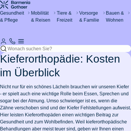
Haus &
Gesundheit
&
Katze
um's
Wohnen
Urlaub
Kind
Gesundheit
Mobilität
Tiere &
Vorsorge
Bauen &
& Pflege
& Reisen
Freizeit
& Familie
Wohnen
Automobil
Sicher
Rund um
Zahn- &
Magenschleimhautentzündung
Regeln
Katze
Fieber
Wasser im
&
Hund
durchs
den
Mundhygiene
zum
kastrieren
bei
Keller -
Fahrzeug
Leben
Haushalt
Resturlaub
Babys
was tun?
Mückenstiche
Rund um's
International
Sicheres
vermeiden
Lohnt
eVB-
Katzenschnupfen
Mein
Versicherungen
Rohrverstopfung
Pferd
Krankenhaus
& Ausland
Zuhause
Kieferorthopädie: Kosten
sich eine
Skiurlaub
Nummer
Hund
Erstickungsgefahr
für
Wespennest
Zahnzusatzversicherung?
planen
hat
bei
Azubis
entfernen
Stress
Ohrmilben
Waschmaschine
Hobbies
im Überblick
Schokolade
Babys
Versicherungen
Einzelzimmer
Schadenfreiheitsklasse
Leben
bei
Fieber
ausgelaufen
Wertgegenstände
Pflege
&
gefressen
& Steuer
Zahnfleischentzündung
im
Reiseimpfungen
&
Katzen
beim
Versicherungen
Nachbarschaftsstreit
& Safes
Freizeit
Stressbewältigung
Nicht nur für ein schönes Lächeln brauchen wir unseren Kiefer
Krankenhaus
arbeiten
Pferd
Diabetes
für
Wo darf
Schlüssel
- er spielt auch eine wichtige Rolle beim Essen, Sprechen und
in der
Wie
bei
Studierende
7
Pflegeantrag
Urlaub
man E-
Wurmkur
Drohnen
verloren
Wohngebäudeversicherung
Zur
Zur
Fitness
Burnout
sogar bei der Atmung. Umso schwieriger ist es, wenn die
Schweiz
alt
Kindern
Gründe
Rooming-
mit
Scooter
bei
Zahnbehandlung
von der
Artikelübersicht
Artikelübersicht
Zähne verschoben sind und der Kiefer Fehlstellungen aufweist.
werden
für
In
Kindern
fahren?
Katzen
beim
Versicherungen
Steuer
Pflegegrad
Bootsführerschein
Zur
Hier leisten Kieferorthopäden einen wichtigen Beitrag zur
Hunde?
Zur
Zahnschmerzen
Auswandern
Pferd
Kindersicherheit
für
absetzen
Eisenmangel
Artikelübersicht
Gesundheit und zum Wohlbefinden. Weil kieferorthopädische
Artikelübersicht
in die
im
Paare
Zusatzversicherung
Autoschutzbrief
Leukose
Zur
Behandlungen aber meist teuer sind, geben wir Ihnen einen
Ehrenamt
Zur