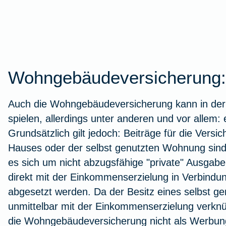
Stressbewältigung
Urlaub mit Kindern
Wurmkur bei Katzen
Kindersicherheit im Herbst
Zur Artikelübersicht
Zur Arti
Autoschut
Fieber b
Versicher
Wurzelb
Burnout
Leukose bei Katzen
Versicherungen für Kinder
Zur Artikelübersicht
Tierarzt-
Versiche
Kieferor
Zur Arti
Wohngebäudeversicherung: 
Zur Artikelübersicht
Zur Artikelübersicht
Zur Artikelübersicht
Zur Arti
Zur Arti
Zur Art
Auch die
Wohngebäudeversicherung
kann in der
spielen, allerdings unter anderen und vor allem
Grundsätzlich gilt jedoch: Beiträge für die Versi
Fitness
Hauses oder der selbst genutzten Wohnung sind 
es sich um nicht abzugsfähige "private" Ausgabe
direkt mit der Einkommenserzielung in Verbindun
Eisenmangel
abgesetzt werden. Da der Besitz eines selbst ge
unmittelbar mit der Einkommenserzielung verknüpf
Gesunde Ernährung
die
Wohngebäudeversicherung
nicht als Werbun