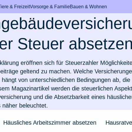
iere & Freizeit
Vorsorge & Familie
Bauen & Wohnen
gebäudeversicher
er Steuer absetze
bil & Fahrzeug
durchs Leben
m den Haushalt
& Mundhygiene
International & Au
Pferd
Sicheres Zuhause
Rund um's Krank
klärung eröffnen sich für Steuerzahler Möglichkeit
eiträge geltend zu machen. Welche Versicherungen
 hängt von unterschiedlichen Bedingungen ab, die e
mmer
d hat Schokolade
ungen für Azubis
topfung
h eine
Leben & arbeiten in 
Fieber beim Pferd
Wertgegenstände & 
Einzelzimmer im
sem Magazinartikel werden die steuerlichen Aspekt
n
tzversicherung?
Schweiz
Krankenhaus
ersicherung
und die Absetzbarkeit eines häusliche
eiheitsklasse
ungen für
chine ausgelaufen
Zahnbehandlung bei
Zur Artikelübersich
 näher beleuchtet.
werden Hunde?
nde
schentzündung
Auswandern in die
Rooming-In
Niederlande
man E-Scooter
 verloren
Pferdesprache
Häusliches Arbeitszimmer absetzen
Hausratve
on beim Hund
rungen für Paare
 für Zahnschmerzen
Zusatzversicherung f