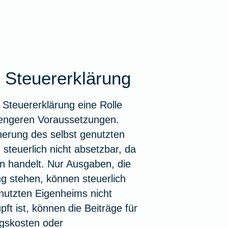
KFZ-Versicherung i
Krankenhaus
kelübersicht
Insektenschutz für's
zbrief
eim Hund
ungen für Familien
ehandlung
Zur Artikelübersich
Zur Artikelübersich
Unfall mit Pferd im 
Notdienst
rungen für Senioren
thopädie
kelübersicht
Steuererklärung
Zur Artikelübersich
kelübersicht
kelübersicht
ikelübersicht
 Steuererklärung eine Rolle
: engeren Voraussetzungen.
cherung des selbst genutzten
steuerlich nicht absetzbar, da
n handelt. Nur Ausgaben, die
g stehen, können steuerlich
nutzten Eigenheims nicht
t ist, können die Beiträge für
gskosten oder