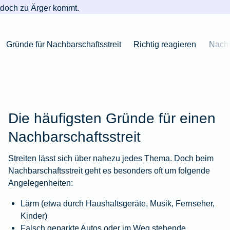
Niederlande
Kastration
Herbst
Wurzelbehandlung
für's
bei
Pferdesprache
Versicherungsschutz
Artikelübersicht
doch zu Ärger kommt.
Gesunde
Artikelübersicht
beim
Krankenhaus
Katzen
Versicherungen
bei
Ernährung
Zur
Hund
Jagd
KFZ-
Versicherungen
für
Modernisierung
Kieferorthopädie
Insektenschutz
Artikelübersicht
Versicherung
für
Familien
Gründe für Nachbarschaftsstreit
Richtig reagieren
Nachb
für's
Zur
Zur
Workout
im
Fieber
Hausboot
Kinder
Pferd
Artikelübersicht
Artikelübersicht
Zur
im
Zur
Ausland
beim
mieten
Versicherungen
Artikelübersicht
Homeoffice
Artikelübersicht
Hund
für
Zur
Unfall
Senioren
Zur
Zur
Artikelübersicht
mit
Zur
Tierarzt-
Artikelübersicht
Artikelübersicht
Pferd
Die häufigsten Gründe für einen
Artikelübersicht
Notdienst
im
Zur
Nachbarschaftsstreit
Gelände
Artikelübersicht
Zur
Streiten lässt sich über nahezu jedes Thema. Doch beim
Artikelübersicht
Zur
Nachbarschaftsstreit geht es besonders oft um folgende
Artikelübersicht
Angelegenheiten:
Lärm (etwa durch Haushaltsgeräte, Musik, Fernseher,
Kinder)
Falsch geparkte Autos oder im Weg stehende