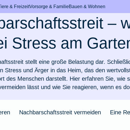
iere & Freizeit
Vorsorge & Familie
Bauen & Wohnen
arschaftsstreit – 
ei Stress am Gart
bil & Fahrzeug
durchs Leben
m den Haushalt
& Mundhygiene
International & Au
Pferd
Sicheres Zuhause
Rund um's Krank
ftsstreit stellt eine große Belastung dar. Schließli
n Stress und Ärger in das Heim, das den wertvoll
t des Menschen darstellt. Hier erfahren Sie, wie si
mmer
d hat Schokolade
ungen für Azubis
topfung
h eine
Leben & arbeiten in 
Fieber beim Pferd
Wertgegenstände & 
Einzelzimmer im
ermeiden lässt und wie Sie reagieren, wenn es do
n
tzversicherung?
Schweiz
Krankenhaus
eiheitsklasse
ungen für
chine ausgelaufen
Zahnbehandlung bei
Zur Artikelübersich
werden Hunde?
nde
schentzündung
Auswandern in die
Rooming-In
eren
Nachbarschaftsstreit vermeiden
Eine Re
Niederlande
man E-Scooter
 verloren
Pferdesprache
on beim Hund
rungen für Paare
 für Zahnschmerzen
Zusatzversicherung f