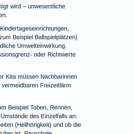
igt wird – unwesentliche
en.
 Kindertageseinrichtungen,
zum Beispiel Ballspielplätzen)
ädliche Umwelteinwirkung.
ssionsgrenz- oder Richtwerte
er Kita müssen Nachbarinnen
s vermeidbaren Freizeitlärm
um Beispiel Toben, Rennen,
 Umstände des Einzelfalls an:
iten (Hellhörigkeit) und ob die
tufen ist. Pauschale