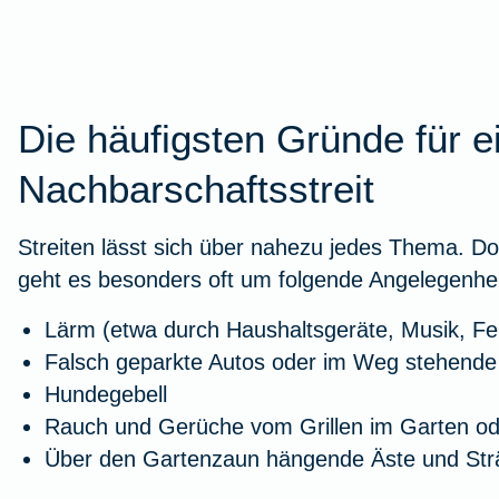
Stressbewältigung
Urlaub mit Kindern
Wurmkur bei Katzen
Kindersicherheit im Herbst
Zur Artikelübersicht
Zur Arti
Autoschut
Fieber b
Versicher
Wurzelb
Burnout
Leukose bei Katzen
Versicherungen für Kinder
Zur Artikelübersicht
Die häufigsten Gründe für e
Tierarzt-
Versiche
Kieferor
Zur Arti
Zur Artikelübersicht
Zur Artikelübersicht
Zur Artikelübersicht
Nachbarschaftsstreit
Zur Arti
Zur Arti
Zur Art
Streiten lässt sich über nahezu jedes Thema. D
geht es besonders oft um folgende Angelegenhei
Fitness
Lärm (etwa durch Haushaltsgeräte, Musik, Fe
Falsch geparkte Autos oder im Weg stehende
Eisenmangel
Hundegebell
Rauch und Gerüche vom Grillen im Garten od
Über den Gartenzaun hängende Äste und Str
Gesunde Ernährung