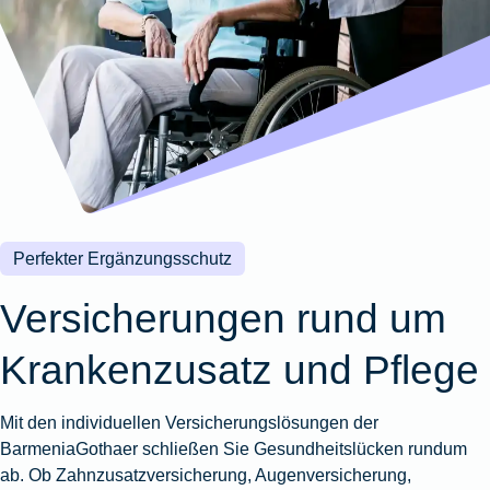
Wohnungsschutzbrief
Kunstversicherung
Montageversicherung
Zur
Zur
Zur
Gruppenunfall für
Gewässerschadenhaftpflicht
Reisehaftpflichtversicherung
Zur
Produktübersicht
Produktübersicht
Produktübersicht
Betriebe
Ausstellungsversicherung
Zur
Produktübersicht
Zur
Produktübersicht
Reiserücktrittsversicherung
Zur
Produktübersicht
Gruppenunfall für
Valorenversicherung
Produktübersicht
Vereine
Zur
Oldtimersammlungsversicherung
Produktübersicht
Zur
Produktübersicht
Perfekter Ergänzungsschutz
Zur
Produktübersicht
Versicherungen rund um
Krankenzusatz und Pflege
Mit den individuellen Versicherungslösungen der
BarmeniaGothaer schließen Sie Gesundheitslücken rundum
ab. Ob Zahnzusatzversicherung, Augenversicherung,