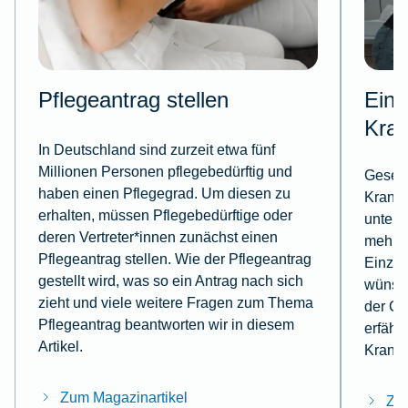
Pflegeantrag stellen
Einz
Kra
In Deutschland sind zurzeit etwa fünf
Millionen Personen pflegebedürftig und
Gesetz
haben einen Pflegegrad. Um diesen zu
Kranke
erhalten, müssen Pflegebedürftige oder
unterg
deren Vertreter*innen zunächst einen
mehr K
Pflegeantrag stellen. Wie der Pflegeantrag
Einzel
gestellt wird, was so ein Antrag nach sich
wünsch
zieht und viele weitere Fragen zum Thema
der Ch
Pflegeantrag beantworten wir in diesem
erfähr
Artikel.
Kranke
Zum Magazinartikel
Zum