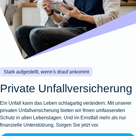
Wohnungsschutzbrief
Kunstversicherung
Montageversicherung
Zur
Zur
Zur
Gruppenunfall für
Gewässerschadenhaftpflicht
Reisehaftpflichtversicherung
Zur
Produktübersicht
Produktübersicht
Produktübersicht
Betriebe
Ausstellungsversicherung
Zur
Produktübersicht
Zur
Produktübersicht
Reiserücktrittsversicherung
Zur
Produktübersicht
Gruppenunfall für
Valorenversicherung
Produktübersicht
Vereine
Zur
Oldtimersammlungsversicherung
Produktübersicht
Zur
Produktübersicht
Stark aufgestellt, wenn's drauf ankommt
Zur
Produktübersicht
Private Unfallversicherung
Ein Unfall kann das Leben schlagartig verändern. Mit unserer
privaten Unfallversicherung bieten wir Ihnen umfassenden
Schutz in allen Lebenslagen. Und im Ernstfall mehr als nur
finanzielle Unterstützung. Sorgen Sie jetzt vor.