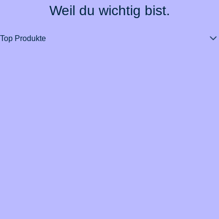
Weil du wichtig bist.
Top Produkte
Über BarmeniaGothaer
Magazin
Vertrag widerrufen
Kontakt
Datenschutz
Impressum
Barrierefreiheit
Cookie-Einstellungen
Informationssicherheit
Rechtliche Hinweise