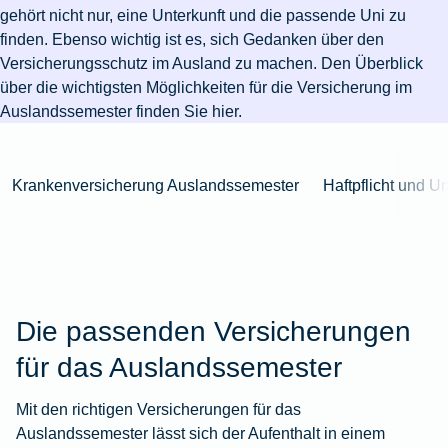
Niederlande
Kastration
Herbst
Wurzelbehandlung
für's
bei
Pferdesprache
Versicherungsschutz
Artikelübersicht
gehört nicht nur, eine Unterkunft und die passende Uni zu
Gesunde
Artikelübersicht
beim
Krankenhaus
Katzen
Versicherungen
bei
finden. Ebenso wichtig ist es, sich Gedanken über den
Ernährung
Zur
Hund
Jagd
KFZ-
Versicherungen
für
Modernisierung
Versicherungsschutz im Ausland zu machen. Den Überblick
Kieferorthopädie
Insektenschutz
Artikelübersicht
Versicherung
für
Familien
über
die wichtigsten Möglichkeiten für die Versicherung im
für's
Zur
Zur
Workout
im
Fieber
Hausboot
Kinder
Auslandssemester
finden Sie hier.
Pferd
Artikelübersicht
Artikelübersicht
Zur
im
Zur
Ausland
beim
mieten
Versicherungen
Artikelübersicht
Homeoffice
Artikelübersicht
Hund
für
Zur
Unfall
Krankenversicherung Auslandssemester
Haftpflicht und U
Senioren
Zur
Zur
Artikelübersicht
mit
Zur
Tierarzt-
Artikelübersicht
Artikelübersicht
Pferd
Artikelübersicht
Notdienst
im
Zur
Gelände
Artikelübersicht
Zur
Artikelübersicht
Zur
Die passenden Versicherungen
Artikelübersicht
für das Auslandssemester
Mit den
richtigen Versicherungen für das
Auslandssemester
lässt sich der Aufenthalt in einem