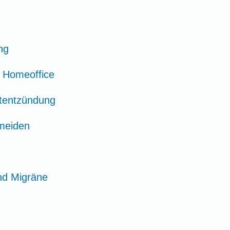
ng
 Homeoffice
tentzündung
meiden
nd Migräne