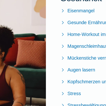
Eisenmangel
Gesunde Ernähru
Home-Workout im
Magenschleimhau
Mückenstiche ver
Augen lasern
Kopfschmerzen u
Stress
Stressbewältigung