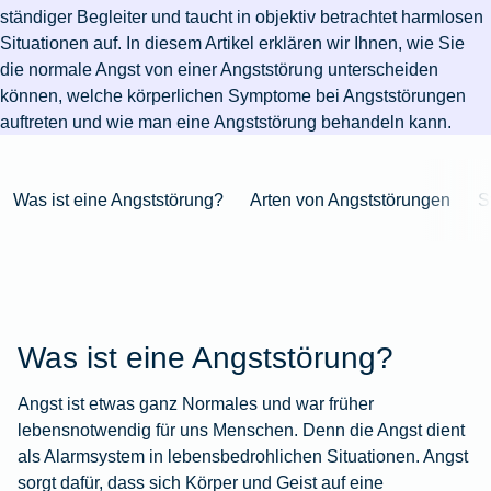
Niederlande
Kastration
Herbst
Wurzelbehandlung
für's
bei
Pferdesprache
Versicherungsschutz
Artikelübersicht
ständiger Begleiter und taucht in objektiv betrachtet harmlosen
Gesunde
Artikelübersicht
beim
Krankenhaus
Katzen
Versicherungen
bei
Situationen auf. In diesem Artikel erklären wir Ihnen, wie Sie
Ernährung
Zur
Hund
Jagd
KFZ-
Versicherungen
für
Modernisierung
die normale Angst von einer Angststörung unterscheiden
Kieferorthopädie
Insektenschutz
Artikelübersicht
Versicherung
für
Familien
können, welche körperlichen Symptome bei Angststörungen
für's
Zur
Zur
Workout
im
Fieber
Hausboot
Kinder
auftreten und wie man eine Angststörung behandeln kann.
Pferd
Artikelübersicht
Artikelübersicht
Zur
im
Zur
Ausland
beim
mieten
Versicherungen
Artikelübersicht
Homeoffice
Artikelübersicht
Hund
für
Zur
Unfall
Was ist eine Angststörung?
Arten von Angststörungen
S
Senioren
Zur
Zur
Artikelübersicht
mit
Zur
Tierarzt-
Artikelübersicht
Artikelübersicht
Pferd
Artikelübersicht
Notdienst
im
Zur
Gelände
Artikelübersicht
Zur
Artikelübersicht
Was ist eine Angststörung?
Zur
Artikelübersicht
Angst ist etwas ganz Normales und war früher
lebensnotwendig für uns Menschen. Denn die Angst dient
als Alarmsystem in lebensbedrohlichen Situationen. Angst
sorgt dafür, dass sich Körper und Geist auf eine