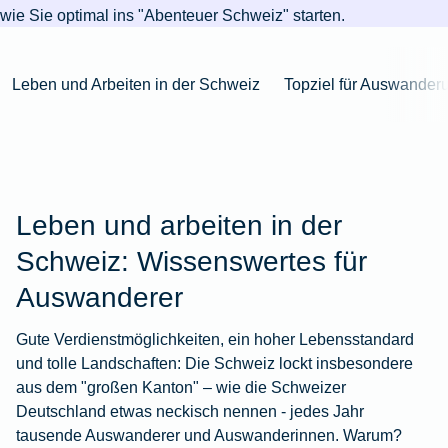
Niederlande
Kastration
Herbst
Wurzelbehandlung
für's
bei
Pferdesprache
Versicherungsschutz
Artikelübersicht
wie Sie optimal ins "Abenteuer Schweiz" starten.
Gesunde
Artikelübersicht
beim
Krankenhaus
Katzen
Versicherungen
bei
Ernährung
Zur
Hund
Jagd
KFZ-
Versicherungen
für
Modernisierung
Kieferorthopädie
Insektenschutz
Artikelübersicht
Leben und Arbeiten in der Schweiz
Topziel für Auswander
Versicherung
für
Familien
für's
Zur
Zur
Workout
im
Fieber
Hausboot
Kinder
Pferd
Artikelübersicht
Artikelübersicht
Zur
im
Zur
Ausland
beim
mieten
Versicherungen
Artikelübersicht
Homeoffice
Artikelübersicht
Hund
für
Zur
Unfall
Senioren
Zur
Zur
Artikelübersicht
mit
Zur
Tierarzt-
Artikelübersicht
Artikelübersicht
Leben und arbeiten in der
Pferd
Artikelübersicht
Notdienst
im
Zur
Schweiz: Wissenswertes für
Gelände
Artikelübersicht
Auswanderer
Zur
Artikelübersicht
Zur
Gute Verdienstmöglichkeiten, ein hoher Lebensstandard
Artikelübersicht
und tolle Landschaften: Die Schweiz lockt insbesondere
aus dem "großen Kanton" – wie die Schweizer
Deutschland etwas neckisch nennen - jedes Jahr
tausende Auswanderer und Auswanderinnen. Warum?