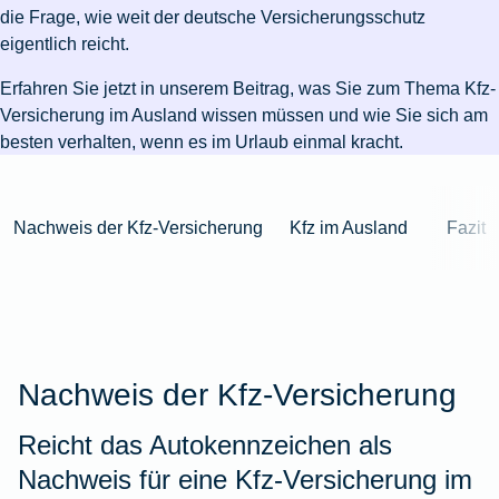
Niederlande
Kastration
Herbst
Wurzelbehandlung
für's
bei
Pferdesprache
Versicherungsschutz
Artikelübersicht
die Frage, wie weit der deutsche Versicherungsschutz
Gesunde
Artikelübersicht
beim
Krankenhaus
Katzen
Versicherungen
bei
eigentlich reicht.
Ernährung
Zur
Hund
Jagd
KFZ-
Versicherungen
für
Modernisierung
Kieferorthopädie
Insektenschutz
Artikelübersicht
Erfahren Sie jetzt in unserem Beitrag, was Sie zum Thema Kfz-
Versicherung
für
Familien
für's
Zur
Zur
Workout
Versicherung im Ausland wissen müssen und wie Sie sich am
im
Fieber
Hausboot
Kinder
Pferd
Artikelübersicht
Artikelübersicht
Zur
im
Zur
besten verhalten, wenn es im Urlaub einmal kracht.
Ausland
beim
mieten
Versicherungen
Artikelübersicht
Homeoffice
Artikelübersicht
Hund
für
Zur
Unfall
Senioren
Zur
Zur
Artikelübersicht
mit
Zur
Nachweis der Kfz-Versicherung
Kfz im Ausland
Fazit
Tierarzt-
Artikelübersicht
Artikelübersicht
Pferd
Artikelübersicht
Notdienst
im
Zur
Gelände
Artikelübersicht
Zur
Artikelübersicht
Zur
Nachweis der Kfz-Versicherung
Artikelübersicht
Reicht das Autokennzeichen als
Nachweis für eine Kfz-Versicherung im