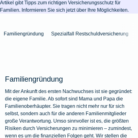
Niederlande
Kastration
Herbst
Artikel gibt Tipps zum richtigen Versicherungsschutz für
Wurzelbehandlung
für's
bei
Pferdesprache
Versicherungsschutz
Artikelübersicht
Gesunde
Artikelübersicht
beim
Familien. Informieren Sie sich jetzt über Ihre Möglichkeiten.
Krankenhaus
Katzen
Versicherungen
bei
Ernährung
Zur
Hund
Jagd
KFZ-
Versicherungen
für
Modernisierung
Kieferorthopädie
Insektenschutz
Artikelübersicht
Versicherung
für
Familien
für's
Zur
Zur
Workout
im
Fieber
Hausboot
Kinder
Familiengründung
Spezialfall Restschuldversicherung
Pferd
Artikelübersicht
Artikelübersicht
Zur
im
Zur
Ausland
beim
mieten
Versicherungen
Artikelübersicht
Homeoffice
Artikelübersicht
Hund
für
Zur
Unfall
Senioren
Zur
Zur
Artikelübersicht
mit
Zur
Tierarzt-
Artikelübersicht
Artikelübersicht
Pferd
Artikelübersicht
Notdienst
im
Zur
Familiengründung
Gelände
Artikelübersicht
Zur
Mit der Ankunft des ersten Nachwuchses ist sie gegründet:
Artikelübersicht
die eigene Familie. Ab sofort sind Mama und Papa die
Zur
Familienoberhäupter. Sie tragen nicht mehr nur für sich
Artikelübersicht
selbst, sondern auch für die anderen Familienmitglieder
große Verantwortung. Umso sinnvoller ist es, die größten
Risiken durch Versicherungen zu minimieren – zumindest,
wenn es um die finanziellen Folgen geht. Wir stellen die