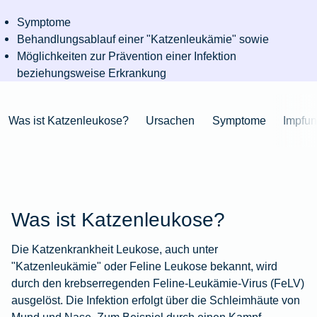
Niederlande
Kastration
Herbst
Wurzelbehandlung
für's
bei
Pferdesprache
Versicherungsschutz
Artikelübersicht
Gesunde
Artikelübersicht
beim
Symptome
Krankenhaus
Katzen
Versicherungen
bei
Ernährung
Zur
Hund
Jagd
Behandlungsablauf einer "Katzenleukämie" sowie
KFZ-
Versicherungen
für
Modernisierung
Kieferorthopädie
Insektenschutz
Artikelübersicht
Möglichkeiten zur Prävention einer Infektion
Versicherung
für
Familien
für's
Zur
Zur
Workout
beziehungsweise Erkrankung
im
Fieber
Hausboot
Kinder
Pferd
Artikelübersicht
Artikelübersicht
Zur
im
Zur
Ausland
beim
mieten
Versicherungen
Artikelübersicht
Homeoffice
Artikelübersicht
Hund
für
Zur
Was ist Katzenleukose?
Ursachen
Symptome
Impfu
Unfall
Senioren
Zur
Zur
Artikelübersicht
mit
Zur
Tierarzt-
Artikelübersicht
Artikelübersicht
Pferd
Artikelübersicht
Notdienst
im
Zur
Gelände
Artikelübersicht
Zur
Was ist Katzenleukose?
Artikelübersicht
Zur
Artikelübersicht
Die Katzenkrankheit Leukose, auch unter
"Katzenleukämie" oder Feline Leukose bekannt, wird
durch den krebserregenden Feline-Leukämie-Virus (FeLV)
ausgelöst. Die Infektion erfolgt über die Schleimhäute von
Mund und Nase. Zum Beispiel durch einen Kampf