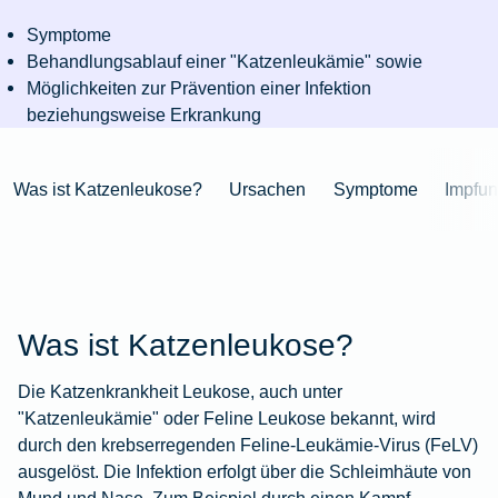
Niederlande
Kastration
Herbst
Wurzelbehandlung
für's
bei
Pferdesprache
Versicherungsschutz
Artikelübersicht
Gesunde
Artikelübersicht
beim
Symptome
Krankenhaus
Katzen
Versicherungen
bei
Ernährung
Zur
Hund
Jagd
Behandlungsablauf einer "Katzenleukämie" sowie
KFZ-
Versicherungen
für
Modernisierung
Kieferorthopädie
Insektenschutz
Artikelübersicht
Möglichkeiten zur Prävention einer Infektion
Versicherung
für
Familien
für's
Zur
Zur
Workout
beziehungsweise Erkrankung
im
Fieber
Hausboot
Kinder
Pferd
Artikelübersicht
Artikelübersicht
Zur
im
Zur
Ausland
beim
mieten
Versicherungen
Artikelübersicht
Homeoffice
Artikelübersicht
Hund
für
Zur
Was ist Katzenleukose?
Ursachen
Symptome
Impfu
Unfall
Senioren
Zur
Zur
Artikelübersicht
mit
Zur
Tierarzt-
Artikelübersicht
Artikelübersicht
Pferd
Artikelübersicht
Notdienst
im
Zur
Gelände
Artikelübersicht
Zur
Was ist Katzenleukose?
Artikelübersicht
Zur
Artikelübersicht
Die Katzenkrankheit Leukose, auch unter
"Katzenleukämie" oder Feline Leukose bekannt, wird
durch den krebserregenden Feline-Leukämie-Virus (FeLV)
ausgelöst. Die Infektion erfolgt über die Schleimhäute von
Mund und Nase. Zum Beispiel durch einen Kampf