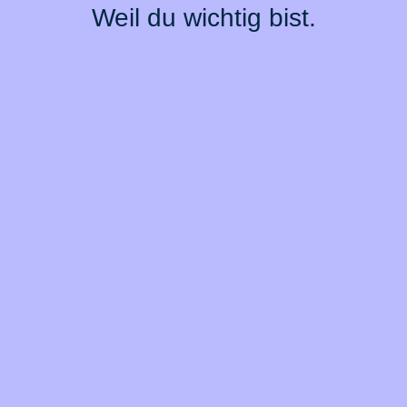
Weil du wichtig bist.
Top Produkte
Über BarmeniaGothaer
Magazin
Vertrag widerrufen
Kontakt
Datenschutz
Impressum
Barrierefreiheit
Cookie-Einstellungen
Informationssicherheit
Rechtliche Hinweise