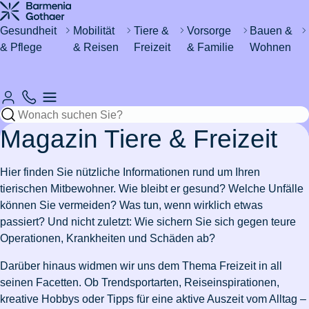
Haus &
Gesundheit
&
Katze
um's
Wohnen
Urlaub
Kind
Gesundheit
Mobilität
Tiere &
Vorsorge
Bauen &
& Pflege
& Reisen
Freizeit
& Familie
Wohnen
Automobil
Sicher
Rund um
Zahn- &
Magenschleimhautentzündung
Regeln
Katze
Fieber
Wasser im
&
Hund
durchs
den
Mundhygiene
zum
kastrieren
bei
Keller -
Fahrzeug
Leben
Haushalt
Resturlaub
Babys
was tun?
Mückenstiche
Rund um's
International
Sicheres
vermeiden
Lohnt
eVB-
Katzenschnupfen
Mein
Versicherungen
Rohrverstopfung
Pferd
Krankenhaus
& Ausland
Zuhause
Magazin Tiere & Freizeit
sich eine
Skiurlaub
Nummer
Hund
Erstickungsgefahr
für
Wespennest
Zahnzusatzversicherung?
planen
hat
bei
Azubis
entfernen
Stress
Ohrmilben
Waschmaschine
Hobbies
Schokolade
Babys
Versicherungen
Hier finden Sie nützliche Informationen rund um Ihren
Einzelzimmer
Schadenfreiheitsklasse
Leben
bei
Fieber
ausgelaufen
Wertgegenstände
Pflege
&
gefressen
& Steuer
tierischen Mitbewohner. Wie bleibt er gesund? Welche Unfälle
Zahnfleischentzündung
im
Reiseimpfungen
&
Katzen
beim
Versicherungen
Nachbarschaftsstreit
& Safes
Freizeit
Stressbewältigung
können Sie vermeiden? Was tun, wenn wirklich etwas
Krankenhaus
arbeiten
Pferd
Diabetes
für
Wo darf
Schlüssel
passiert? Und nicht zuletzt: Wie sichern Sie sich gegen teure
in der
Wie
bei
Studierende
7
Pflegeantrag
Urlaub
man E-
Wurmkur
Drohnen
verloren
Wohngebäudeversicherung
Zur
Zur
Fitness
Burnout
Operationen, Krankheiten und Schäden ab?
Schweiz
alt
Kindern
Gründe
Rooming-
mit
Scooter
bei
Zahnbehandlung
von der
Artikelübersicht
Artikelübersicht
werden
für
In
Kindern
fahren?
Katzen
beim
Versicherungen
Steuer
Darüber hinaus widmen wir uns dem Thema Freizeit in all
Pflegegrad
Bootsführerschein
Zur
Hunde?
Zur
Zahnschmerzen
Auswandern
Pferd
Kindersicherheit
für
absetzen
seinen Facetten. Ob Trendsportarten, Reiseinspirationen,
Eisenmangel
Artikelübersicht
Artikelübersicht
in die
im
Paare
kreative Hobbys oder Tipps für eine aktive Auszeit vom Alltag –
Zusatzversicherung
Autoschutzbrief
Leukose
Zur
Ehrenamt
Zur