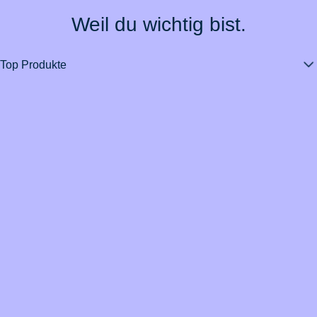
Weil du wichtig bist.
Top Produkte
Über BarmeniaGothaer
Magazin
Vertrag widerrufen
Kontakt
Datenschutz
Impressum
Barrierefreiheit
Cookie-Einstellungen
Informationssicherheit