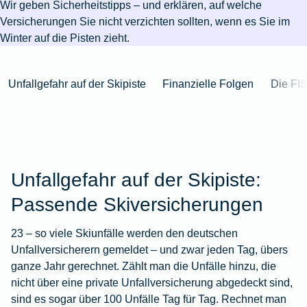
Niederlande
Kastration
Herbst
Wir geben Sicherheitstipps – und erklären, auf welche
Wurzelbehandlung
für's
bei
Pferdesprache
Versicherungsschutz
Artikelübersicht
Gesunde
Artikelübersicht
beim
Versicherungen Sie nicht verzichten sollten, wenn es Sie im
Krankenhaus
Katzen
Versicherungen
bei
Ernährung
Zur
Hund
Jagd
Winter auf die Pisten zieht.
KFZ-
Versicherungen
für
Modernisierung
Kieferorthopädie
Insektenschutz
Artikelübersicht
Versicherung
für
Familien
für's
Zur
Zur
Workout
im
Fieber
Hausboot
Kinder
Pferd
Artikelübersicht
Artikelübersicht
Zur
Unfallgefahr auf der Skipiste
Finanzielle Folgen
Die FI
im
Zur
Ausland
beim
mieten
Versicherungen
Artikelübersicht
Homeoffice
Artikelübersicht
Hund
für
Zur
Unfall
Senioren
Zur
Zur
Artikelübersicht
mit
Zur
Tierarzt-
Artikelübersicht
Artikelübersicht
Pferd
Artikelübersicht
Notdienst
im
Zur
Unfallgefahr auf der Skipiste:
Gelände
Artikelübersicht
Passende Skiversicherungen
Zur
Artikelübersicht
Zur
23 – so viele Skiunfälle werden den deutschen
Artikelübersicht
Unfallversicherern gemeldet – und zwar jeden Tag, übers
ganze Jahr gerechnet. Zählt man die Unfälle hinzu, die
nicht über eine
private Unfallversicherung
abgedeckt sind,
sind es sogar über 100 Unfälle Tag für Tag. Rechnet man