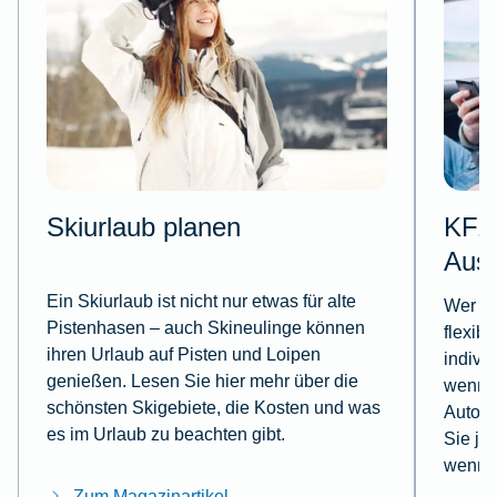
Skiurlaub planen
KFZ-
Aus
Ein Skiurlaub ist nicht nur etwas für alte
Wer mi
Pistenhasen – auch Skineulinge können
flexib
ihren Urlaub auf Pisten und Loipen
indivi
genießen. Lesen Sie hier mehr über die
wenn e
schönsten Skigebiete, die Kosten und was
Autoun
es im Urlaub zu beachten gibt.
Sie je
wenn e
Zum Magazinartikel