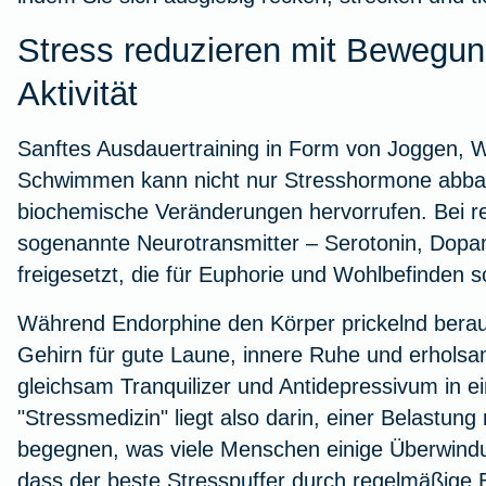
Stress reduzieren mit Bewegun
Aktivität
Sanftes Ausdauertraining in Form von Joggen, 
Schwimmen kann nicht nur Stresshormone abbau
biochemische Veränderungen hervorrufen. Bei 
sogenannte Neurotransmitter – Serotonin, Dopa
freigesetzt, die für Euphorie und Wohlbefinden s
Während Endorphine den Körper prickelnd berau
Gehirn für gute Laune, innere Ruhe und erholsam
gleichsam Tranquilizer und Antidepressivum in 
"Stressmedizin" liegt also darin, einer Belastung
begegnen, was viele Menschen einige Überwindung
dass der beste Stresspuffer durch regelmäßige B