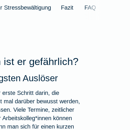
KFZ-Versicherung i
Krankenhaus
r Stressbewältigung
Fazit
FAQ
kelübersicht
Insektenschutz für's
zbrief
eim Hund
ungen für Familien
ehandlung
Zur Artikelübersich
Zur Artikelübersich
Unfall mit Pferd im 
Notdienst
rungen für Senioren
thopädie
kelübersicht
Zur Artikelübersich
kelübersicht
kelübersicht
ikelübersicht
ist er gefährlich?
gsten Auslöser
erste Schritt darin, die
rst mal darüber bewusst werden,
ssen
. Viele Termine, zeitlicher
 Arbeitskolleg*innen können
nn man sich für einen kurzen