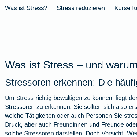
Was ist Stress?
Stress reduzieren
Kurse fü
Stressbewältigung
Urlaub mit Kindern
Wurmkur bei Katzen
Kindersicherheit im Herbst
Zur Artikelübersicht
Zur Arti
Autoschut
Fieber b
Versicher
Wurzelb
Burnout
Leukose bei Katzen
Versicherungen für Kinder
Zur Artikelübersicht
Tierarzt-
Versiche
Kieferor
Zur Arti
Zur Artikelübersicht
Zur Artikelübersicht
Zur Artikelübersicht
Zur Arti
Zur Arti
Zur Art
Was ist Stress – und warum 
Stressoren erkennen: Die häufi
Fitness
Um Stress richtig bewältigen zu können, liegt der 
Stressoren zu erkennen. Sie sollten sich also e
Eisenmangel
welche Tätigkeiten oder auch Personen Sie stre
Druck, aber auch Freundinnen und Freunde oder
Gesunde Ernährung
solche Stressoren darstellen. Doch Vorsicht: We