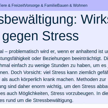
iere & Freizeit
Vorsorge & Familie
Bauen & Wohnen
sbewältigung: Wir
 gegen Stress
bil & Fahrzeug
durchs Leben
m den Haushalt
& Mundhygiene
International & Au
Pferd
Sicheres Zuhause
Rund um's Krank
al – problematisch wird er, wenn er anhaltend ist u
tungsfähigkeit oder Beziehungen beeinträchtigt. D
hmal einfach zu wenige Stunden zu haben, um es
mmer
d hat Schokolade
ungen für Azubis
topfung
h eine
Leben & arbeiten in 
Fieber beim Pferd
Wertgegenstände & 
Einzelzimmer im
en. Doch Vorsicht: viel Stress kann ziemlich gefä
n
tzversicherung?
Schweiz
Krankenhaus
 als auch körperlich krank machen. Methoden zur
eiheitsklasse
ungen für
chine ausgelaufen
Zahnbehandlung bei
Zur Artikelübersich
ung sind daher enorm wichtig, um den Stress abb
werden Hunde?
nde
schentzündung
Auswandern in die
Rooming-In
es auch Möglichkeiten, Stress vorzubeugen. In die
Niederlande
man E-Scooter
 verloren
Pferdesprache
les rund um die Stressbewältigung.
on beim Hund
rungen für Paare
 für Zahnschmerzen
Zusatzversicherung f