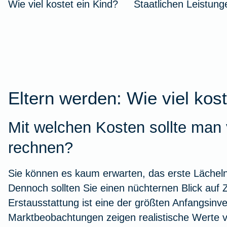
Wie viel kostet ein Kind?
Staatlichen Leistung
Stressbewältigung
Urlaub mit Kindern
Wurmkur bei Katzen
Kindersicherheit im Herbst
Zur Artikelübersicht
Zur Arti
Autoschut
Fieber b
Versicher
Wurzelb
Burnout
Leukose bei Katzen
Versicherungen für Kinder
Zur Artikelübersicht
Tierarzt-
Versiche
Kieferor
Zur Arti
Zur Artikelübersicht
Zur Artikelübersicht
Zur Artikelübersicht
Zur Arti
Zur Arti
Zur Art
Eltern werden: Wie viel kost
Mit welchen Kosten sollte man 
Fitness
rechnen?
Sie können es kaum erwarten, das erste Lächeln
Eisenmangel
Dennoch sollten Sie einen nüchternen Blick auf 
Erstausstattung ist eine der größten Anfangsinve
Gesunde Ernährung
Marktbeobachtungen zeigen realistische Werte