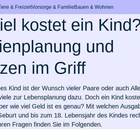
iere & Freizeit
Vorsorge & Familie
Bauen & Wohnen
iel kostet ein Kind
ienplanung und
zen im Griff
bil & Fahrzeug
durchs Leben
m den Haushalt
& Mundhygiene
International & Au
Pferd
Sicheres Zuhause
Rund um's Krank
s Kind ist der Wunsch vieler Paare oder auch All
mmer
d hat Schokolade
ungen für Azubis
topfung
h eine
Leben & arbeiten in 
Fieber beim Pferd
Wertgegenstände & 
Einzelzimmer im
 viele zur Lebensplanung dazu. Doch ein Kind koste
n
tzversicherung?
Schweiz
Krankenhaus
er wie viel Geld ist es genau? Mit welchen Ausg
eiheitsklasse
ungen für
chine ausgelaufen
Zahnbehandlung bei
Zur Artikelübersich
 Geburt und bis zum 18. Lebensjahr des Kindes re
werden Hunde?
nde
schentzündung
Auswandern in die
Rooming-In
hren Fragen finden Sie im Folgenden.
Niederlande
man E-Scooter
 verloren
Pferdesprache
on beim Hund
rungen für Paare
 für Zahnschmerzen
Zusatzversicherung f