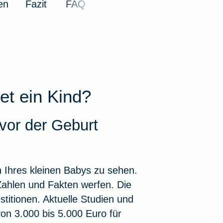
en
Fazit
FAQ
KFZ-Versicherung i
Krankenhaus
kelübersicht
Insektenschutz für's
zbrief
eim Hund
ungen für Familien
ehandlung
Zur Artikelübersich
Zur Artikelübersich
Unfall mit Pferd im 
Notdienst
rungen für Senioren
thopädie
kelübersicht
Zur Artikelübersich
kelübersicht
kelübersicht
ikelübersicht
et ein Kind?
vor der Geburt
 Ihres kleinen Babys zu sehen.
Zahlen und Fakten werfen. Die
stitionen. Aktuelle Studien und
 von
3.000 bis 5.000 Euro für