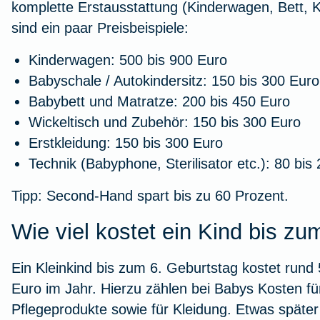
komplette Erstausstattung
(Kinderwagen, Bett, Kl
Workout im Homeoffice
sind ein paar Preisbeispiele:
Kinderwagen: 500 bis 900 Euro
Zur Artikelübersicht
Babyschale / Autokindersitz: 150 bis 300 Euro
Babybett und Matratze: 200 bis 450 Euro
Wickeltisch und Zubehör: 150 bis 300 Euro
Erstkleidung: 150 bis 300 Euro
Technik (Babyphone, Sterilisator etc.): 80 bis
Tipp: Second-Hand spart bis zu 60 Prozent.
Wie viel kostet ein Kind bis z
Ein Kleinkind bis zum 6. Geburtstag kostet run
Euro im Jahr. Hierzu zählen bei Babys Kosten f
Pflegeprodukte sowie für Kleidung. Etwas spät