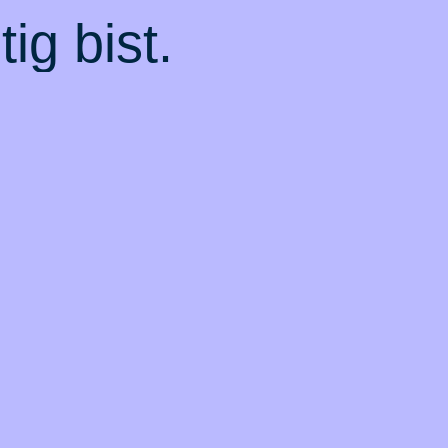
ig bist.
odukte
Über BarmeniaGothaer
Ma
icherung
Konzern
Gesundh
g
Presse
Mobilitä
Karriere
Tiere & F
rung
Nachhaltigkeit
Vorsorge
atzversicherung
Beschwerdemanagement
Bauen 
erung
Hinweisgeberstelle
Magaz
e
Über BarmeniaGothaer
Top Produkte