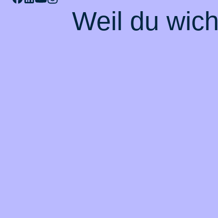
Weil du wicht
Top Pr
Zahnzusatzvers
Autoversicherun
Privathaftpflicht
Hausratversiche
Krankenhauszus
Motorradversich
Top Produkt
Zahnzusatzversicherung
Autoversicherung
Privathaftpflicht
Hausratversicherung