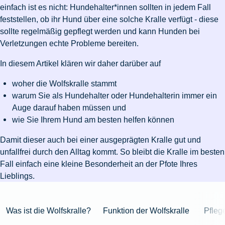
Niederlande
Kastration
Herbst
Wurzelbehandlung
für's
bei
Pferdesprache
Versicherungsschutz
Artikelübersicht
einfach ist es nicht: Hundehalter*innen sollten in jedem Fall
Gesunde
Artikelübersicht
beim
Krankenhaus
Katzen
Versicherungen
bei
feststellen, ob ihr Hund über eine solche Kralle verfügt - diese
Ernährung
Zur
Hund
Jagd
KFZ-
Versicherungen
für
Modernisierung
sollte regelmäßig gepflegt werden und kann Hunden bei
Kieferorthopädie
Insektenschutz
Artikelübersicht
Versicherung
für
Familien
Verletzungen echte Probleme bereiten.
für's
Zur
Zur
Workout
im
Fieber
Hausboot
Kinder
Pferd
Artikelübersicht
Artikelübersicht
Zur
im
Zur
In diesem Artikel klären wir daher darüber auf
Ausland
beim
mieten
Versicherungen
Artikelübersicht
Homeoffice
Artikelübersicht
Hund
für
Zur
woher die Wolfskralle stammt
Unfall
Senioren
Zur
Zur
Artikelübersicht
warum Sie als Hundehalter oder Hundehalterin immer ein
mit
Zur
Tierarzt-
Artikelübersicht
Artikelübersicht
Auge darauf haben müssen und
Pferd
Artikelübersicht
Notdienst
wie Sie Ihrem Hund am besten helfen können
im
Zur
Gelände
Artikelübersicht
Damit dieser auch bei einer ausgeprägten Kralle gut und
Zur
unfallfrei durch den Alltag kommt. So bleibt die Kralle im besten
Artikelübersicht
Zur
Fall einfach eine kleine Besonderheit an der Pfote Ihres
Artikelübersicht
Lieblings.
Was ist die Wolfskralle?
Funktion der Wolfskralle
Pfleg