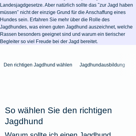
Niederlande
Kastration
Herbst
Wurzelbehandlung
für's
bei
Pferdesprache
Versicherungsschutz
Artikelübersicht
Landesjagdgesetze. Aber natürlich sollte das "zur Jagd haben
Gesunde
Artikelübersicht
beim
Krankenhaus
Katzen
Versicherungen
bei
müssen" nicht der einzige Grund für die Anschaffung eines
Ernährung
Zur
Hund
Jagd
KFZ-
Versicherungen
für
Modernisierung
Hundes sein. Erfahren Sie mehr über die Rolle des
Kieferorthopädie
Insektenschutz
Artikelübersicht
Versicherung
für
Familien
Jagdhundes, was einen guten Jagdhund auszeichnet, welche
für's
Zur
Zur
Workout
im
Fieber
Hausboot
Kinder
Rassen besonders geeignet sind und warum ein tierischer
Pferd
Artikelübersicht
Artikelübersicht
Zur
im
Zur
Ausland
beim
mieten
Begleiter so viel Freude bei der Jagd bereitet.
Versicherungen
Artikelübersicht
Homeoffice
Artikelübersicht
Hund
für
Zur
Unfall
Senioren
Zur
Zur
Artikelübersicht
mit
Zur
Tierarzt-
Artikelübersicht
Artikelübersicht
Den richtigen Jagdhund wählen
Jagdhundausbildung
Pferd
Artikelübersicht
Notdienst
im
Zur
Gelände
Artikelübersicht
Zur
Artikelübersicht
Zur
Artikelübersicht
So wählen Sie den richtigen
Jagdhund
Warum sollte ich einen Jagdhund