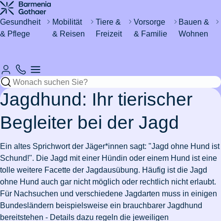
Haus &
Gesundheit
&
Katze
um's
Wohnen
Urlaub
Kind
Gesundheit
Mobilität
Tiere &
Vorsorge
Bauen &
& Pflege
& Reisen
Freizeit
& Familie
Wohnen
Automobil
Sicher
Rund um
Zahn- &
Magenschleimhautentzündung
Regeln
Katze
Fieber
Wasser im
&
Hund
durchs
den
Mundhygiene
zum
kastrieren
bei
Keller -
Fahrzeug
Leben
Haushalt
Resturlaub
Babys
was tun?
Mückenstiche
Rund um's
International
Sicheres
vermeiden
Lohnt
eVB-
Katzenschnupfen
Mein
Versicherungen
Rohrverstopfung
Pferd
Krankenhaus
& Ausland
Zuhause
Jagdhund: Ihr tierischer
sich eine
Skiurlaub
Nummer
Hund
Erstickungsgefahr
für
Wespennest
Zahnzusatzversicherung?
planen
hat
bei
Azubis
entfernen
Stress
Ohrmilben
Waschmaschine
Hobbies
Begleiter bei der Jagd
Schokolade
Babys
Versicherungen
Einzelzimmer
Schadenfreiheitsklasse
Leben
bei
Fieber
ausgelaufen
Wertgegenstände
Pflege
&
gefressen
& Steuer
Zahnfleischentzündung
im
Reiseimpfungen
&
Katzen
beim
Versicherungen
Nachbarschaftsstreit
& Safes
Freizeit
Stressbewältigung
Ein altes Sprichwort der Jäger*innen sagt: "Jagd ohne Hund ist
Krankenhaus
arbeiten
Pferd
Diabetes
für
Wo darf
Schlüssel
Schund!". Die Jagd mit einer Hündin oder einem Hund ist eine
in der
Wie
bei
Studierende
7
Pflegeantrag
Urlaub
man E-
Wurmkur
Drohnen
verloren
Wohngebäudeversicherung
Zur
Zur
Fitness
Burnout
tolle weitere Facette der Jagdausübung. Häufig ist die Jagd
Schweiz
alt
Kindern
Gründe
Rooming-
mit
Scooter
bei
Zahnbehandlung
von der
Artikelübersicht
Artikelübersicht
ohne Hund auch gar nicht möglich oder rechtlich nicht erlaubt.
werden
für
In
Kindern
fahren?
Katzen
beim
Versicherungen
Steuer
Pflegegrad
Bootsführerschein
Zur
Für Nachsuchen und verschiedene Jagdarten muss in einigen
Hunde?
Zur
Zahnschmerzen
Auswandern
Pferd
Kindersicherheit
für
absetzen
Eisenmangel
Artikelübersicht
Bundesländern beispielsweise ein brauchbarer Jagdhund
Artikelübersicht
in die
im
Paare
Zusatzversicherung
Autoschutzbrief
Leukose
Zur
bereitstehen - Details dazu regeln die jeweiligen
Ehrenamt
Zur