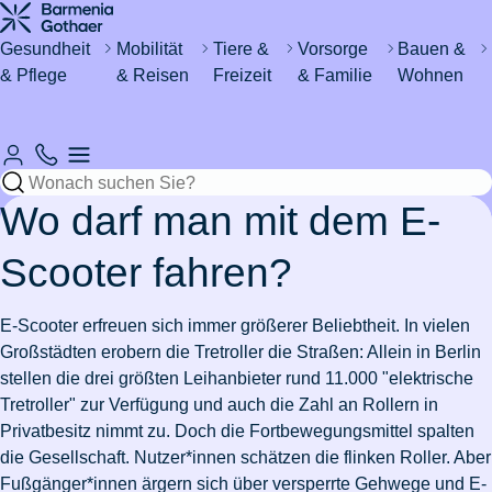
Haus &
Gesundheit
&
Katze
um's
Wohnen
Urlaub
Kind
Gesundheit
Mobilität
Tiere &
Vorsorge
Bauen &
& Pflege
& Reisen
Freizeit
& Familie
Wohnen
Automobil
Sicher
Rund um
Zahn- &
Magenschleimhautentzündung
Regeln
Katze
Fieber
Wasser im
&
Hund
durchs
den
Mundhygiene
zum
kastrieren
bei
Keller -
Fahrzeug
Leben
Haushalt
Resturlaub
Babys
was tun?
Mückenstiche
Rund um's
International
Sicheres
vermeiden
Lohnt
eVB-
Katzenschnupfen
Mein
Versicherungen
Rohrverstopfung
Pferd
Krankenhaus
& Ausland
Zuhause
Wo darf man mit dem E-
sich eine
Skiurlaub
Nummer
Hund
Erstickungsgefahr
für
Wespennest
Zahnzusatzversicherung?
planen
hat
bei
Azubis
entfernen
Stress
Ohrmilben
Waschmaschine
Hobbies
Scooter fahren?
Schokolade
Babys
Versicherungen
Einzelzimmer
Schadenfreiheitsklasse
Leben
bei
Fieber
ausgelaufen
Wertgegenstände
Pflege
&
gefressen
& Steuer
Zahnfleischentzündung
im
Reiseimpfungen
&
Katzen
beim
Versicherungen
Nachbarschaftsstreit
& Safes
Freizeit
Stressbewältigung
E-Scooter erfreuen sich immer größerer Beliebtheit. In vielen
Krankenhaus
arbeiten
Pferd
Diabetes
für
Wo darf
Schlüssel
Großstädten erobern die Tretroller die Straßen: Allein in Berlin
in der
Wie
bei
Studierende
7
Pflegeantrag
Urlaub
man E-
Wurmkur
Drohnen
verloren
Wohngebäudeversicherung
Zur
Zur
Fitness
Burnout
stellen die drei größten Leihanbieter rund 11.000 "elektrische
Schweiz
alt
Kindern
Gründe
Rooming-
mit
Scooter
bei
Zahnbehandlung
von der
Artikelübersicht
Artikelübersicht
Tretroller" zur Verfügung und auch die Zahl an Rollern in
werden
für
In
Kindern
fahren?
Katzen
beim
Versicherungen
Steuer
Pflegegrad
Bootsführerschein
Zur
Privatbesitz nimmt zu. Doch die Fortbewegungsmittel spalten
Hunde?
Zur
Zahnschmerzen
Auswandern
Pferd
Kindersicherheit
für
absetzen
Eisenmangel
Artikelübersicht
die Gesellschaft. Nutzer*innen schätzen die flinken Roller. Aber
Artikelübersicht
in die
im
Paare
Zusatzversicherung
Autoschutzbrief
Leukose
Zur
Fußgänger*innen ärgern sich über versperrte Gehwege und E-
Ehrenamt
Zur