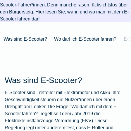
Niederlande
Kastration
Herbst
Wurzelbehandlung
für's
bei
Pferdesprache
Versicherungsschutz
Artikelübersicht
Scooter-Fahrer*innen. Denn manche rasen rücksichtslos über
Gesunde
Artikelübersicht
beim
Krankenhaus
Katzen
Versicherungen
bei
den Bürgersteig. Hier lesen Sie, wann und wo man mit dem E-
Ernährung
Zur
Hund
Jagd
KFZ-
Versicherungen
für
Modernisierung
Scooter fahren darf.
Kieferorthopädie
Insektenschutz
Artikelübersicht
Versicherung
für
Familien
für's
Zur
Zur
Workout
im
Fieber
Hausboot
Kinder
Pferd
Artikelübersicht
Artikelübersicht
Zur
im
Zur
Ausland
beim
mieten
Was sind E-Scooter?
Wo darf ich E-Scooter fahren?
E-S
Versicherungen
Artikelübersicht
Homeoffice
Artikelübersicht
Hund
für
Zur
Unfall
Senioren
Zur
Zur
Artikelübersicht
mit
Zur
Tierarzt-
Artikelübersicht
Artikelübersicht
Pferd
Artikelübersicht
Notdienst
im
Zur
Was sind E-Scooter?
Gelände
Artikelübersicht
Zur
Artikelübersicht
E-Scooter sind Tretroller mit Elektromotor und Akku. Ihre
Zur
Geschwindigkeit steuern die Nutzer*innen über einen
Artikelübersicht
Drehgriff am Lenker. Die Frage "Wo darf ich mit dem E-
Scooter fahren?" regelt seit dem Jahr 2019 die
Elektrokleinstfahrzeuge-Verordnung (EKV). Diese
Regelung legt unter anderem fest, dass E-Roller und