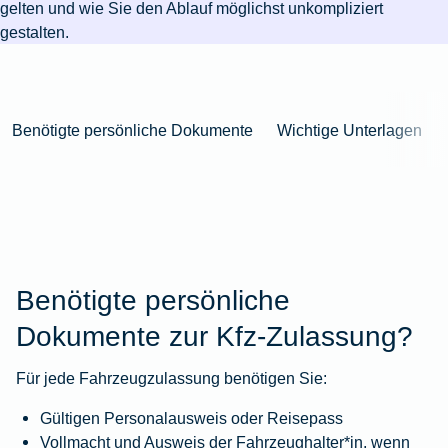
Niederlande
Kastration
Herbst
gelten und wie Sie den Ablauf möglichst unkompliziert
Wurzelbehandlung
für's
bei
Pferdesprache
Versicherungsschutz
Artikelübersicht
Gesunde
Artikelübersicht
beim
gestalten.
Krankenhaus
Katzen
Versicherungen
bei
Ernährung
Zur
Hund
Jagd
KFZ-
Versicherungen
für
Modernisierung
Kieferorthopädie
Insektenschutz
Artikelübersicht
Versicherung
für
Familien
für's
Zur
Zur
Workout
im
Fieber
Hausboot
Kinder
Pferd
Artikelübersicht
Artikelübersicht
Zur
im
Zur
Benötigte persönliche Dokumente
Wichtige Unterlagen
Ausland
beim
mieten
Versicherungen
Artikelübersicht
Homeoffice
Artikelübersicht
Hund
für
Zur
Unfall
Senioren
Zur
Zur
Artikelübersicht
mit
Zur
Tierarzt-
Artikelübersicht
Artikelübersicht
Pferd
Artikelübersicht
Notdienst
im
Zur
Gelände
Artikelübersicht
Zur
Benötigte persönliche
Artikelübersicht
Zur
Dokumente zur Kfz‑Zulassung?
Artikelübersicht
Für jede Fahrzeugzulassung benötigen Sie:
Gültigen Personalausweis oder Reisepass
Vollmacht und Ausweis der Fahrzeughalter*in, wenn