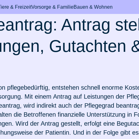
iere & Freizeit
Vorsorge & Familie
Bauen & Wohnen
eantrag: Antrag ste
ungen, Gutachten 
bil & Fahrzeug
durchs Leben
m den Haushalt
& Mundhygiene
International & Au
Pferd
Sicheres Zuhause
Rund um's Krank
on pflegebedürftig, entstehen schnell enorme Koste
mmer
d hat Schokolade
ungen für Azubis
topfung
h eine
Leben & arbeiten in 
Fieber beim Pferd
Wertgegenstände & 
Einzelzimmer im
sorgung. Mit einem Antrag auf Leistungen der Pfle
n
tzversicherung?
Schweiz
Krankenhaus
antrag, wird indirekt auch der Pflegegrad beantra
eiheitsklasse
ungen für
chine ausgelaufen
Zahnbehandlung bei
Zur Artikelübersich
lten die Betroffenen finanzielle Unterstützung in 
werden Hunde?
nde
schentzündung
Auswandern in die
Rooming-In
gen. Wird der Antrag gestellt, erfolgt eine Beguta
Niederlande
man E-Scooter
 verloren
Pferdesprache
hungsweise der Patientin. Und in der Folge gibt es
on beim Hund
rungen für Paare
 für Zahnschmerzen
Zusatzversicherung f