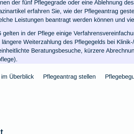
einen der fünf Pflegegrade oder eine Ablehnung des
KFZ-Versicherung i
Krankenhaus
kelübersicht
Insektenschutz für's
inartikel erfahren Sie, wie der Pflegeantrag gestel
zbrief
eim Hund
ungen für Familien
ehandlung
welche Leistungen beantragt werden können und vie
Zur Artikelübersich
Zur Artikelübersich
Unfall mit Pferd im 
6 gelten in der Pflege einige Verfahrensvereinfach
Notdienst
rungen für Senioren
thopädie
kelübersicht
 längere Weiterzahlung des Pflegegelds bei Klinik
Zur Artikelübersich
einheitlichte Beratungsbesuche, kürzere Abrechnun
kelübersicht
kelübersicht
ikelübersicht
flege).
 im Überblick
Pflegeantrag stellen
Pflegebeg
t