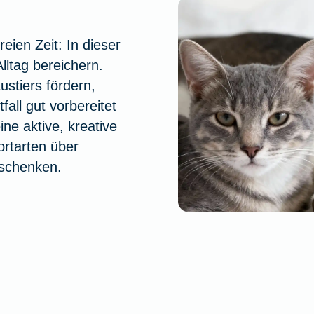
reien Zeit: In dieser
lltag be­rei­chern.
ustiers fördern,
fall gut vorbereitet
ne aktive, kreative
ortarten über
 schenken.