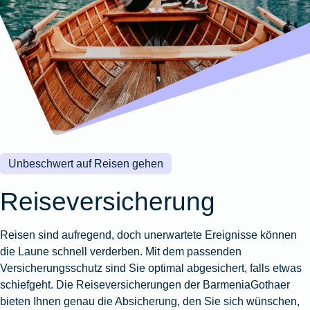
Wohnungsschutzbrief
Kunstversicherung
Montageversicherung
Zur
Zur
Zur
Gruppenunfall für
Gewässerschadenhaftpflicht
Reisehaftpflichtversicherung
Zur
Produktübersicht
Produktübersicht
Produktübersicht
Betriebe
Ausstellungsversicherung
Zur
Produktübersicht
Zur
Produktübersicht
Reiserücktrittsversicherung
Zur
Produktübersicht
Gruppenunfall für
Valorenversicherung
Produktübersicht
Vereine
Zur
Oldtimersammlungsversicherung
Produktübersicht
Zur
Produktübersicht
Unbeschwert auf Reisen gehen
Zur
Produktübersicht
Reiseversicherung
Reisen sind aufregend, doch unerwartete Ereignisse können
die Laune schnell verderben. Mit dem passenden
Versicherungsschutz sind Sie optimal abgesichert, falls etwas
schiefgeht. Die Reiseversicherungen der BarmeniaGothaer
bieten Ihnen genau die Absicherung, den Sie sich wünschen,