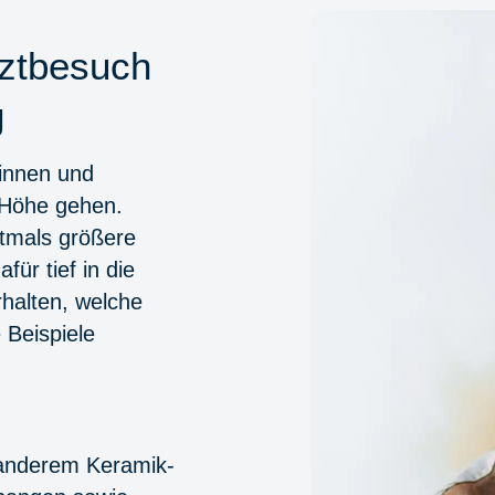
rztbesuch
g
*innen und
e Höhe gehen.
tmals größere
ür tief in die
rhalten, welche
 Beispiele
 anderem Keramik-