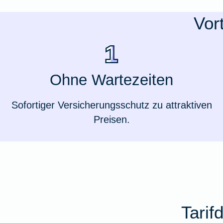
Ausstellungsversicherung
Vor
Valorenversicherung
Oldtimersammlungsversicherung
Ohne Wartezeiten
Zur Produktübersicht
Sofortiger Versicherungsschutz zu attraktiven
Preisen.
Tarif