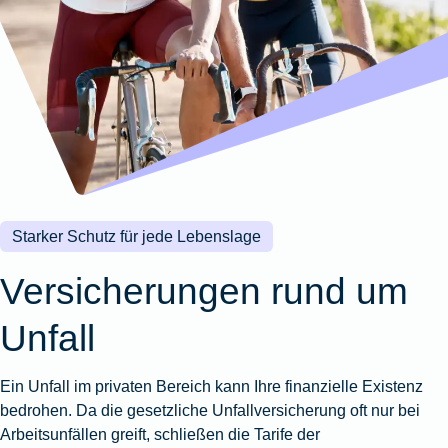
Wohnungsschutzbrief
Kunstversicherung
Montageversicherung
Zur
Zur
Zur
Gruppenunfall für
Gewässerschadenhaftpflicht
Reisehaftpflichtversicherung
Zur
Produktübersicht
Produktübersicht
Produktübersicht
Betriebe
Ausstellungsversicherung
Zur
Produktübersicht
Zur
Produktübersicht
Reiserücktrittsversicherung
Zur
Produktübersicht
Gruppenunfall für
Valorenversicherung
Produktübersicht
Vereine
Zur
Oldtimersammlungsversicherung
Produktübersicht
Zur
Produktübersicht
Starker Schutz für jede Lebenslage
Zur
Produktübersicht
Versicherungen rund um
Unfall
Ein Unfall im privaten Bereich kann Ihre finanzielle Existenz
bedrohen. Da die gesetzliche Unfallversicherung oft nur bei
Arbeitsunfällen greift, schließen die Tarife der