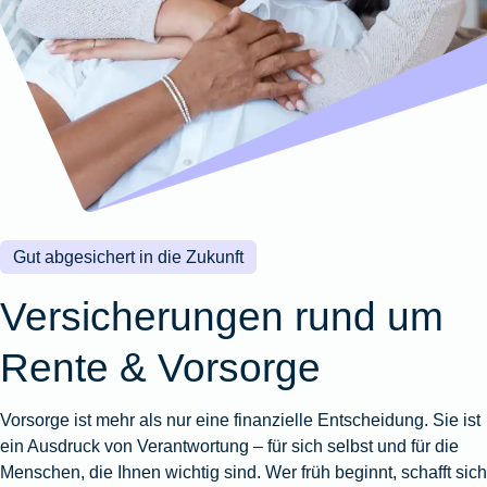
Wohnungsschutzbrief
Kunstversicherung
Montageversicherung
Zur
Zur
Zur
Gruppenunfall für
Gewässerschadenhaftpflicht
Reisehaftpflichtversicherung
Zur
Produktübersicht
Produktübersicht
Produktübersicht
Betriebe
Ausstellungsversicherung
Zur
Produktübersicht
Zur
Produktübersicht
Reiserücktrittsversicherung
Zur
Produktübersicht
Gruppenunfall für
Valorenversicherung
Produktübersicht
Vereine
Zur
Oldtimersammlungsversicherung
Produktübersicht
Zur
Produktübersicht
Gut abgesichert in die Zukunft
Zur
Produktübersicht
Versicherungen rund um
Rente & Vorsorge
Vorsorge ist mehr als nur eine finanzielle Entscheidung. Sie ist
ein Ausdruck von Verantwortung – für sich selbst und für die
Menschen, die Ihnen wichtig sind. Wer früh beginnt, schafft sich