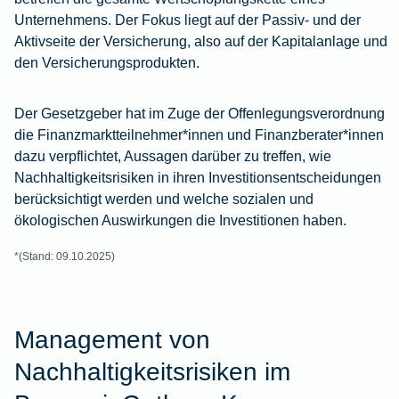
Wohnungsschutzbrief
Kunstversicherung
Unternehmens. Der Fokus liegt auf der Passiv- und der
Montageversicherung
Zur
Zur
Zur
Gruppenunfall für
Aktivseite der Versicherung, also auf der Kapitalanlage und
Gewässerschadenhaftpflicht
Reisehaftpflichtversicherung
Zur
Produktübersicht
Produktübersicht
Produktübersicht
Betriebe
den Versicherungsprodukten.
Ausstellungsversicherung
Zur
Produktübersicht
Zur
Produktübersicht
Reiserücktrittsversicherung
Zur
Produktübersicht
Gruppenunfall für
Der Gesetzgeber hat im Zuge der Offenlegungsverordnung
Valorenversicherung
Produktübersicht
Vereine
die Finanzmarktteilnehmer*innen und Finanzberater*innen
Zur
dazu verpflichtet, Aussagen darüber zu treffen, wie
Oldtimersammlungsversicherung
Produktübersicht
Nachhaltigkeitsrisiken in ihren Investitionsentscheidungen
Zur
berücksichtigt werden und welche sozialen und
Produktübersicht
Zur
ökologischen Auswirkungen die Investitionen haben.
Produktübersicht
*(Stand: 09.10.2025)
Management von
Nachhaltigkeitsrisiken im