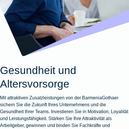
Wohnungsschutzbrief
Kunstversicherung
Montageversicherung
Zur
Zur
Zur
Gruppenunfall für
Gewässerschadenhaftpflicht
Reisehaftpflichtversicherung
Zur
Produktübersicht
Produktübersicht
Produktübersicht
Betriebe
Ausstellungsversicherung
Zur
Produktübersicht
Zur
Produktübersicht
Reiserücktrittsversicherung
Zur
Produktübersicht
Gruppenunfall für
Valorenversicherung
Produktübersicht
Vereine
Zur
Oldtimersammlungsversicherung
Produktübersicht
Zur
Produktübersicht
Gesundheit und
Zur
Produktübersicht
Altersvorsorge
Mit attraktiven Zusatzleistungen von der BarmeniaGothaer
sichern Sie die Zukunft Ihres Unternehmens und die
Gesundheit Ihrer Teams. Investieren Sie in Motivation, Loyalität
und Leistungsfähigkeit. Stärken Sie Ihre Attraktivität als
Arbeitgeber, gewinnen und binden Sie Fachkräfte und